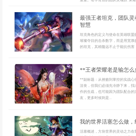
重量。名字背后的团队灵魂以“荣耀之巅
最强王者坦克，团队灵
智慧
坦克角色的定义与使命在英雄联盟
璀璨夺目的击杀数字，而是用宽厚
的坦克，其精髓远不止于能抗伤害，他
**王者荣耀老是输怎么
**副标题：从挫败到掌控的实战心
沮丧，但我们必须先冷静下来，找
作的生疏，也可能因为团队配合的
友，更多时候则是...
我的世界活塞怎么做，
活塞概述，方块世界的灵动之力在