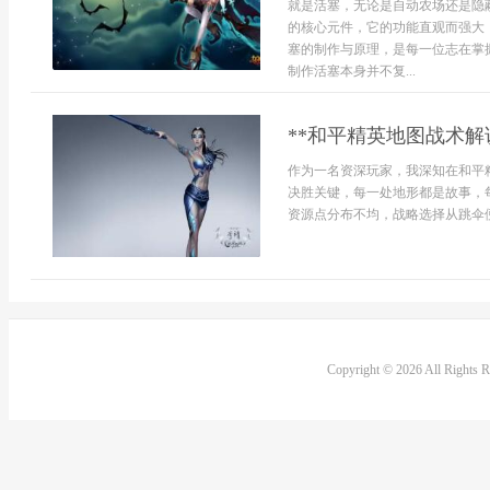
就是活塞，无论是自动农场还是隐
的核心元件，它的功能直观而强大
塞的制作与原理，是每一位志在掌
制作活塞本身并不复...
**和平精英地图战术解
作为一名资深玩家，我深知在和平
决胜关键，每一处地形都是故事，每
资源点分布不均，战略选择从跳伞便
Copyright © 2026 All Rights