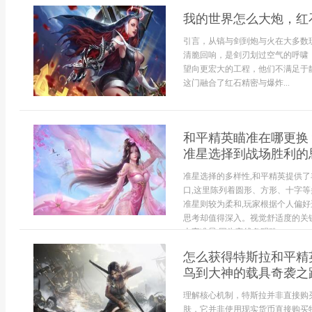
我的世界怎么大炮，红
引言，从镐与剑到炮与火在大多数
清脆回响，是剑刃划过空气的呼啸
望向更宏大的工程，他们不满足于
这门融合了红石精密与爆炸...
和平精英瞄准在哪更换
准星选择到战场胜利的
准星选择的多样性,和平精英提供了
口,这里陈列着圆形、方形、十字等
准星则较为柔和,玩家根据个人偏好
思考却值得深入。视觉舒适度的关
十字准星,因为它线条明确...
怎么获得特斯拉和平精
鸟到大神的载具奇袭之
理解核心机制，特斯拉并非直接购
肤，它并非使用现实货币直接购买