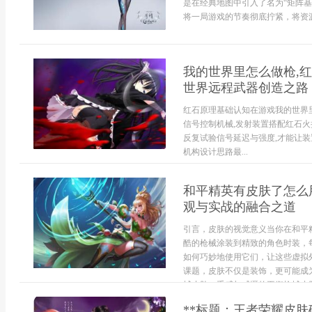
是在经典地图中引入了名为“矩阵基
将一局游戏的节奏彻底拧紧，将资源
我的世界里怎么做枪,红
世界远程武器创造之路
红石原理基础认知在游戏我的世界里
信号控制机械,发射装置搭配红石火
反复试验信号延迟与强度,才能让装
机构设计思路最...
和平精英有皮肤了怎么
观与实战的融合之道
引言，皮肤的视觉意义当你在和平
酷的枪械涂装到精致的角色时装，
如何巧妙地使用它们，让这些虚拟
课题，皮肤不仅是装饰，更可能成
械皮肤，手感与威慑的平衡枪械皮肤是
**标题：王者荣耀皮