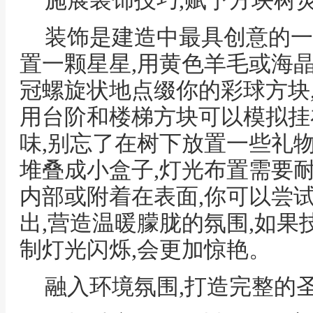
施展装饰技巧,赋予方块树
装饰是建造中最具创意的一
置一颗星星,用黄色羊毛或海
冠螺旋状地点缀你的彩球方块,
用台阶和楼梯方块可以模拟挂
味,别忘了在树下放置一些礼
堆叠成小盒子,灯光布置需要
内部或附着在表面,你可以尝
出,营造温暖朦胧的氛围,如果
制灯光闪烁,会更加惊艳。
融入环境氛围,打造完整的