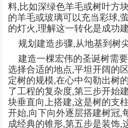
料,比如深绿色羊毛或树叶方
的羊毛或玻璃可以充当彩球,
的灯火,理解这一转化是成功
规划建造步骤,从地基到树
建造一棵宏伟的圣诞树需要
选择合适的地点,平坦开阔的
定树的规模,在心中勾勒出树
了工程的复杂度,第三步开始
块垂直向上搭建,这是树的支
开始,向下向外逐层搭建树冠,
成经典的锥形,第五步是装饰