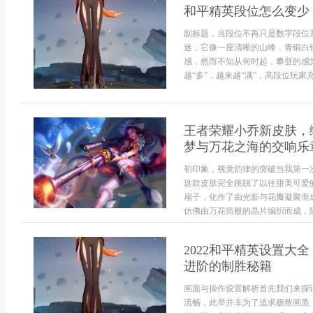
和平精英段位怎么变少
副标题，当段位不再只是数字段位
迷，它像一座清晰的山峰，青铜白
感，然而不知从何时起，攀登的感
越“多”，越来越“满”，高段位玩家
王者荣耀小乔新皮肤，
梦与万花之海的交响乐
初印象，视觉韵律的突破当我第一
这款皮肤完全跳脱了以往甜美可爱
扇子，化作了由光影与花瓣凝聚而
仿佛由万花筒般的晶片编织而成，随
2022和平精英设置
进阶的制胜秘籍
画面与操作设置解析首先我们来探
流畅，此举并非为了追求极致画质