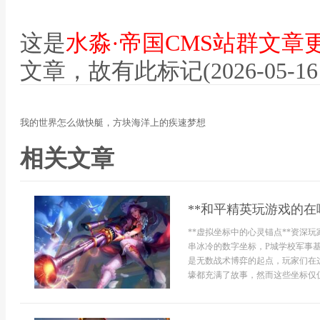
这是
水淼·帝国CMS站群文章
文章，故有此标记(2026-05-16 12
我的世界怎么做快艇，方块海洋上的疾速梦想
相关文章
**和平精英玩游戏的在
**虚拟坐标中的心灵锚点**资深
串冰冷的数字坐标，P城学校军事
是无数战术博弈的起点，玩家们在
壕都充满了故事，然而这些坐标仅仅是