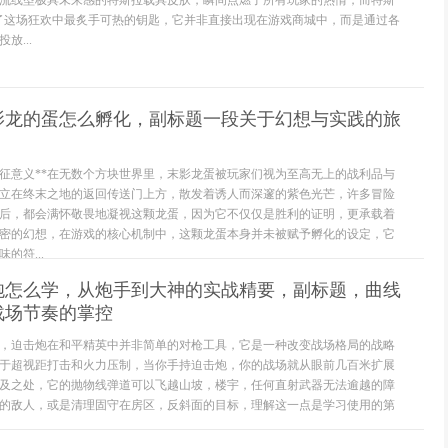
流线型极具未来感的特斯拉载具皮肤，瞬间点燃了所有玩家的热情，而特斯
为了这场狂欢中最炙手可热的钥匙，它并非直接出现在游戏商城中，而是通过各
放...
末影龙的蛋怎么孵化，副标题一段关于幻想与实践的旅
象征意义**在无数个方块世界里，末影龙蛋被玩家们视为至高无上的战利品与
立在终末之地的返回传送门上方，散发着诱人而深邃的紫色光芒，许多冒险
后，都会满怀敬畏地凝视这颗龙蛋，因为它不仅仅是胜利的证明，更承载着
密的幻想，在游戏的核心机制中，这颗龙蛋本身并未被赋予孵化的设定，它
的符...
炮怎么学，从炮手到大神的实战精要，副标题，曲线
战场节奏的掌控
，迫击炮在和平精英中并非简单的对枪工具，它是一种改变战场格局的战略
于超视距打击和火力压制，当你手持迫击炮，你的战场就从眼前几百米扩展
及之处，它的抛物线弹道可以飞越山坡，楼宇，任何直射武器无法逾越的障
的敌人，或是清理固守在房区，反斜面的目标，理解这一点是学习使用的第