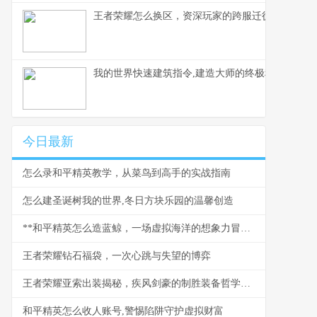
王者荣耀怎么换区，资深玩家的跨服迁徙指南，副
我的世界快速建筑指令,建造大师的终极秘诀,副标题
今日最新
怎么录和平精英教学，从菜鸟到高手的实战指南
怎么建圣诞树我的世界,冬日方块乐园的温馨创造
**和平精英怎么造蓝鲸，一场虚拟海洋的想象力冒险**
王者荣耀钻石福袋，一次心跳与失望的博弈
王者荣耀亚索出装揭秘，疾风剑豪的制胜装备哲学，副标题，从核心到神装的全方位解析
和平精英怎么收人账号,警惕陷阱守护虚拟财富