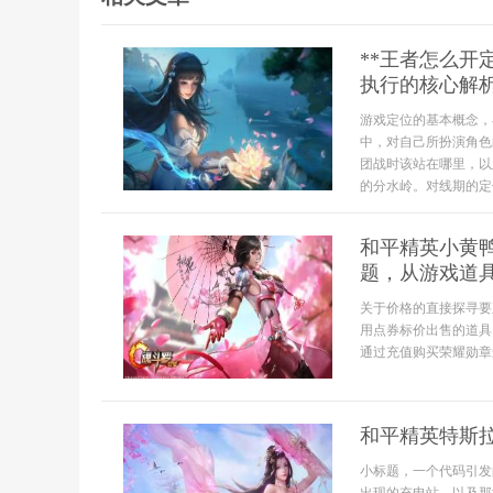
**王者怎么开
执行的核心解析
游戏定位的基本概念，
中，对自己所扮演角色
团战时该站在哪里，以
的分水岭。对线期的定
和平精英小黄
题，从游戏道
关于价格的直接探寻要
用点券标价出售的道具
通过充值购买荣耀勋章
和平精英特斯拉
小标题，一个代码引发