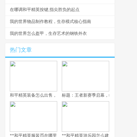
在哪调和平精英按键,指尖胜负的起点
我的世界物品制作教程，生存模式核心指南
我的世界怎么盔甲，生存艺术的钢铁外衣
热门文章
和平精英装备怎么出售，资深玩家的交易谋略副标题，虚拟战场的
标题：王者新赛季启幕，峡谷变革与玩
**和平精英服装币在哪里用，老兵的时尚购物指南，副标题，揭秘虚
**和平精英游乐园怎么建：从虚拟战场