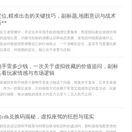
定位,精准出击的关键技巧，副标题,地图意识与战术
**
在王者荣耀中，开定位并非指手机的地理位置服务，而是指玩家在游戏对局
的战场位置，功能与目标的清晰认识和动态把握，这包括对线期该做什么，
及如何根据局势调整自己的行动焦点，一个清晰的定位，是高手与普通玩家
位基石，对线期的定位，核心在于发育与压制...
鸭手雷多少钱，一次关于虚拟收藏的价值追问，副标
具看玩家情感与市场逻辑
直接回答和平精英小黄鸭手雷多少钱这个问题，答案并不复杂，它并非直接
，作为一款限定皮肤，它的获取方式依赖于军需宝箱或特定转盘活动，玩家
进行抽取，每次抽取的成本大约在六元至十二元人民币之间，...
cdk兑换码揭秘，虚拟座驾的狂想与现实
的狂欢还记得和平精英与特斯拉联动初启时的盛况吗，那时游戏地图里突然