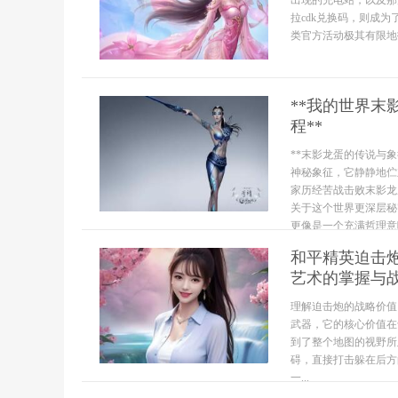
出现的充电站，以及那
拉cdk兑换码，则成
类官方活动极其有限地投
**我的世界
程**
**末影龙蛋的传说与
神秘象征，它静静地伫
家历经苦战击败末影龙
关于这个世界更深层秘
更像是一个充满哲理意味
和平精英迫击
艺术的掌握与
理解迫击炮的战略价值
武器，它的核心价值在
到了整个地图的视野所
碍，直接打击躲在后方
一...