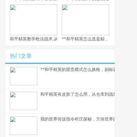
和平精英教学枪法战术,从新手到战神的心路历程
**和平精英怎么造蓝鲸，一场虚拟海洋的
热门文章
**和平精英的团竞模式怎么换枪，副标题为短兵相接
和平精英有皮肤了怎么用，从仓库到战场的战术美
我的世界传送指令村庄探秘，方块世界的瞬间移动