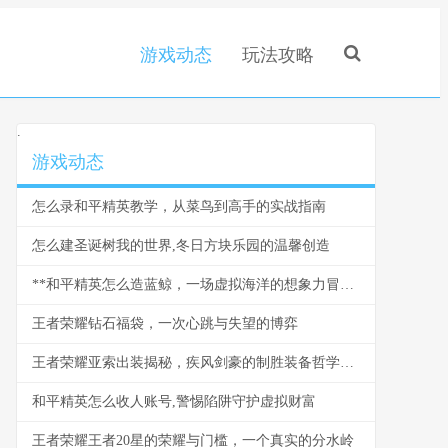
游戏动态
玩法攻略
.
游戏动态
怎么录和平精英教学，从菜鸟到高手的实战指南
怎么建圣诞树我的世界,冬日方块乐园的温馨创造
**和平精英怎么造蓝鲸，一场虚拟海洋的想象力冒险**
王者荣耀钻石福袋，一次心跳与失望的博弈
王者荣耀亚索出装揭秘，疾风剑豪的制胜装备哲学，副标题，从核心到神装的全方位解析
和平精英怎么收人账号,警惕陷阱守护虚拟财富
王者荣耀王者20星的荣耀与门槛，一个真实的分水岭