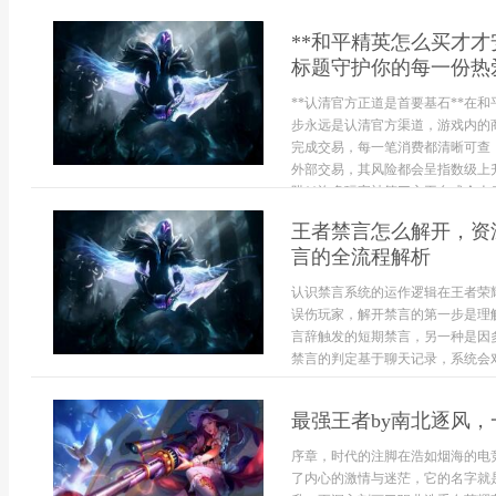
**和平精英怎么买才
标题守护你的每一份热
**认清官方正道是首要基石**在
步永远是认清官方渠道，游戏内的
完成交易，每一笔消费都清晰可查
外部交易，其风险都会呈指数级上
阱**许多玩家被第三方平台或个人卖.
王者禁言怎么解开，资
言的全流程解析
认识禁言系统的运作逻辑在王者荣
误伤玩家，解开禁言的第一步是理
言辞触发的短期禁言，另一种是因
禁言的判定基于聊天记录，系统会对
最强王者by南北逐风
序章，时代的注脚在浩如烟海的电
了内心的激情与迷茫，它的名字就