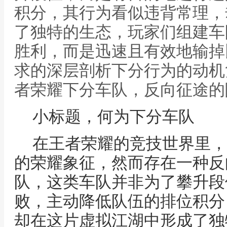
积分，其行为看似违背常理，
了独特的生态，玩家们组建车
胜利，而是迅速且有效地输掉
求的深层剖析下分行为的动机
者荣耀下分车队，反向征途的
小标题，何为下分车队
在王者荣耀的竞技世界里，
的荣耀象征，然而存在一种反
队，这类车队并非为了攀升段
败，主动降低队伍的排位积分
却在这片虚拟江湖中形成了独