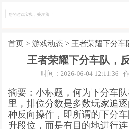
您的游戏宝典，关注我！
首页
>
游戏动态
> 王者荣耀下分
王者荣耀下分车队，
时间：2026-06-04 12:11:36
作
摘要：小标题，何为下分车队
里，排位分数是多数玩家追逐
种反向操作，即所谓的下分车
升段位，而是有目的地进行连