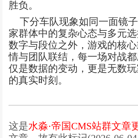
胜负。
下分车队现象如同一面镜子
家群体中的复杂心态与多元选
数字与段位之外，游戏的核心
情与团队联结，每一场对战都
仅是数据的变动，更是无数玩
的真实时刻。
这是
水淼·帝国CMS站群文章