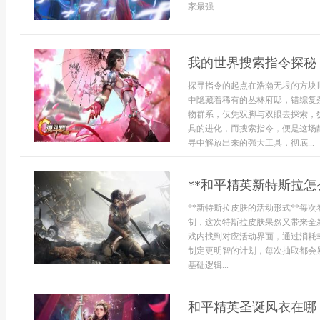
家最强...
我的世界搜索指令探秘
探寻指令的起点在浩瀚无垠的方块
中隐藏着稀有的丛林府邸，错综复
物群系，仅凭双脚与双眼去探索，
具的进化，而搜索指令，便是这场
寻中解放出来的强大工具，彻底...
**和平精英新特斯拉怎
**新特斯拉皮肤的活动形式**每
制，这次特斯拉皮肤果然又带来全
戏内找到对应活动界面，通过消耗
制定更明智的计划，每次抽取都会
基础逻辑...
和平精英圣诞风衣在哪