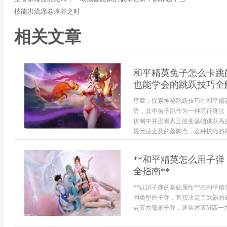
技能洪流席卷峡谷之时
相关文章
和平精英兔子怎么卡跳
也能学会的跳跃技巧全
序章：探索神秘跳跃技巧在和平精
势，其中兔子跳作为一种流行身法
机制中并没有真正改变基础跳跃高
规无法企及的落脚点，这种技巧的核
**和平精英怎么用子
全指南**
**认识子弹的基础属性**在和平
同类型的子弹，直接决定了武器的
点五六毫米子弹，通常对应M四一六，