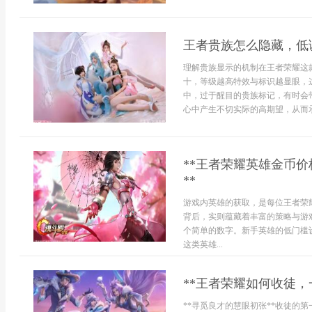
王者贵族怎么隐藏，低
理解贵族显示的机制在王者荣耀这
十，等级越高特效与标识越显眼，
中，过于醒目的贵族标记，有时会
心中产生不切实际的高期望，从而承
**王者荣耀英雄金币
**
游戏内英雄的获取，是每位王者荣
背后，实则蕴藏着丰富的策略与游
个简单的数字。新手英雄的低门槛设
这类英雄...
**王者荣耀如何收徒，
**寻觅良才的慧眼初张**收徒的