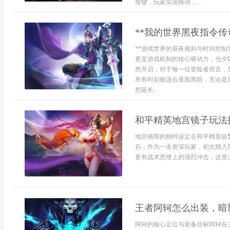
按键，玩家实现移动，...
**我的世界黑夜指令传
**游戏世界的昼夜规则与时间控制
更是游戏机制的核心驱动力，当夕
然开启，对于每一位冒险者而言，
所有时刻都适合直面黑暗，无论是
想延长...
和平精英地宫镜子玩法
地宫镜阵的独特设定在和平精英纷
石，作为一名资深玩家，初次踏入
更有战术思维上的强烈冲击，这里没
王者阿轲怎么出装，暗
阿轲的核心定位与装备目标阿轲在