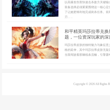
以高爆发伤害快速击杀敌方关键输
装备选择必须紧紧围绕这一核心定
了让她更锋利地完成刺杀任务。前
刃，...
和平精英玛莎拉蒂兑换
题，一位资深玩家的深
玛莎拉蒂皮肤的独特魅力与象征意
格的延伸，其中玛莎拉蒂皮肤无疑
当我驾驶着那辆线条流畅，引擎轰鸣
Copyright © 2026 All Rights