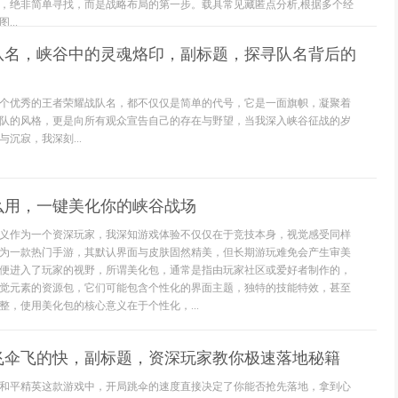
，绝非简单寻找，而是战略布局的第一步。载具常见藏匿点分析,根据多个经
..
战队名，峡谷中的灵魂烙印，副标题，探寻队名背后的
个优秀的王者荣耀战队名，都不仅仅是简单的代号，它是一面旗帜，凝聚着
队的风格，更是向所有观众宣告自己的存在与野望，当我深入峡谷征战的岁
沉寂，我深刻...
么用，一键美化你的峡谷战场
义作为一个资深玩家，我深知游戏体验不仅仅在于竞技本身，视觉感受同样
为一款热门手游，其默认界面与皮肤固然精美，但长期游玩难免会产生审美
便进入了玩家的视野，所谓美化包，通常是指由玩家社区或爱好者制作的，
觉元素的资源包，它们可能包含个性化的界面主题，独特的技能特效，甚至
整，使用美化包的核心意义在于个性化，...
飞伞飞的快，副标题，资深玩家教你极速落地秘籍
和平精英这款游戏中，开局跳伞的速度直接决定了你能否抢先落地，拿到心