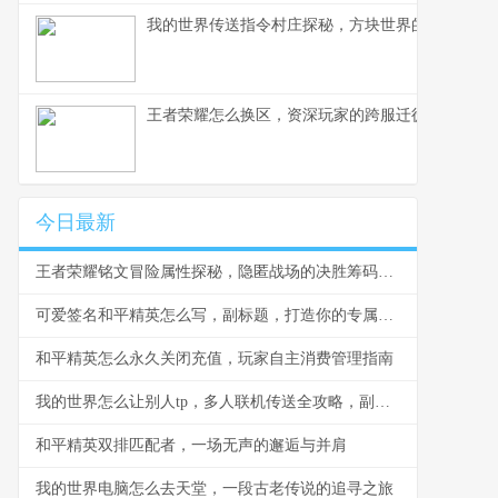
我的世界传送指令村庄探秘，方块世界的瞬间移动
王者荣耀怎么换区，资深玩家的跨服迁徙指南，副
今日最新
王者荣耀铭文冒险属性探秘，隐匿战场的决胜筹码，副标题，资深玩家深度解析属性背后的战略价值
可爱签名和平精英怎么写，副标题，打造你的专属萌趣战场印记
和平精英怎么永久关闭充值，玩家自主消费管理指南
我的世界怎么让别人tp，多人联机传送全攻略，副标题，掌握指令与权限轻松实现玩家传送
和平精英双排匹配者，一场无声的邂逅与并肩
我的世界电脑怎么去天堂，一段古老传说的追寻之旅