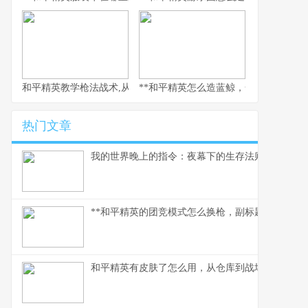
和平精英教学枪法战术,从新手到战神的心路历程
**和平精英怎么造蓝鲸，一场虚拟海洋的
热门文章
我的世界晚上的指令：夜幕下的生存法则
**和平精英的团竞模式怎么换枪，副标题为短兵相接
和平精英有皮肤了怎么用，从仓库到战场的战术美