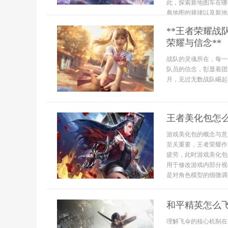
此，探索新地图车在哪
典地图的规律以及新地图.
**王者荣耀
荣耀与信念**
战队的灵魂所在，每一
队员的信念，彰显着团
月，见过无数战队崛起与
王者美化包怎
游戏美化包的概念与意
至关重要，王者荣耀作
疲劳，此时游戏美化包
用于修改游戏内部分视
是对角色模型的细微调
和平精英怎么
理解飞伞的核心机制在