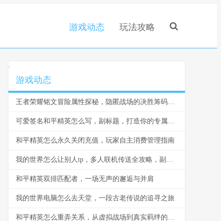
游戏动态
玩法攻略
.
游戏动态
王者荣耀铭文冒险属性探秘，隐匿战场的决胜筹码，副标题，资深玩家深度解析属性背后的战略价值
可爱签名和平精英怎么写，副标题，打造你的专属萌趣战场印记
和平精英怎么永久关闭充值，玩家自主消费管理指南
我的世界怎么让别人tp，多人联机传送全攻略，副标题，掌握指令与权限轻松实现玩家传送
和平精英双排匹配者，一场无声的邂逅与并肩
我的世界电脑怎么去天堂，一段古老传说的追寻之旅
和平精英怎么重弄关系，从虚拟战场到真实羁绊的思考