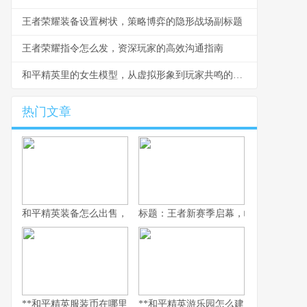
王者荣耀装备设置树状，策略博弈的隐形战场副标题
王者荣耀指令怎么发，资深玩家的高效沟通指南
和平精英里的女生模型，从虚拟形象到玩家共鸣的副标题
热门文章
和平精英装备怎么出售，资深玩家的交易谋略副标题，虚拟战场的
标题：王者新赛季启幕，峡谷变革与玩
**和平精英服装币在哪里用，老兵的时尚购物指南，副标题，揭秘虚
**和平精英游乐园怎么建：从虚拟战场