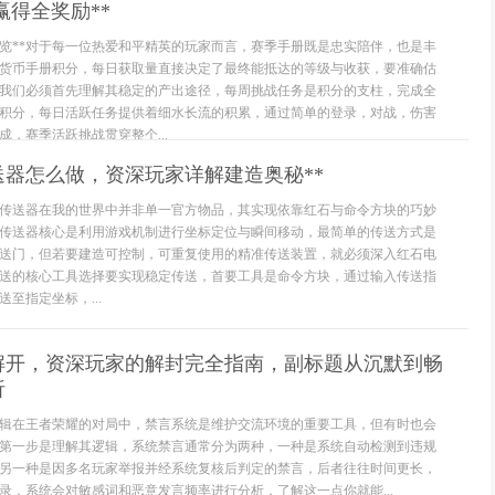
赢得全奖励**
总览**对于每一位热爱和平精英的玩家而言，赛季手册既是忠实陪伴，也是丰
货币手册积分，每日获取量直接决定了最终能抵达的等级与收获，要准确估
我们必须首先理解其稳定的产出途径，每周挑战任务是积分的支柱，完成全
积分，每日活跃任务提供着细水长流的积累，通过简单的登录，对战，伤害
，赛季活跃挑战贯穿整个...
送器怎么做，资深玩家详解建造奥秘**
传送器在我的世界中并非单一官方物品，其实现依靠红石与命令方块的巧妙
传送器核心是利用游戏机制进行坐标定位与瞬间移动，最简单的传送方式是
送门，但若要建造可控制，可重复使用的精准传送装置，就必须深入红石电
送的核心工具选择要实现稳定传送，首要工具是命令方块，通过输入传送指
至指定坐标，...
解开，资深玩家的解封完全指南，副标题从沉默到畅
析
辑在王者荣耀的对局中，禁言系统是维护交流环境的重要工具，但有时也会
第一步是理解其逻辑，系统禁言通常分为两种，一种是系统自动检测到违规
另一种是因多名玩家举报并经系统复核后判定的禁言，后者往往时间更长，
录，系统会对敏感词和恶意发言频率进行分析，了解这一点你就能...