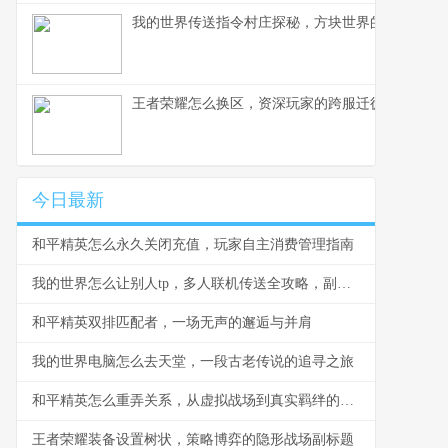
我的世界传送指令村庄探秘，方块世界的瞬间移动
王者荣耀怎么换区，资深玩家的跨服迁徙指南，副
今日最新
和平精英怎么永久关闭充值，玩家自主消费管理指南
我的世界怎么让别人tp，多人联机传送全攻略，副标题，掌握指令与权限轻松实现玩家传送
和平精英双排匹配者，一场无声的邂逅与并肩
我的世界电脑怎么去天堂，一段古老传说的追寻之旅
和平精英怎么重弄关系，从虚拟战场到真实羁绊的思考
王者荣耀装备设置树状，策略博弈的隐形战场副标题