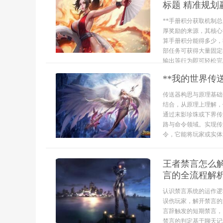
标题 精准规划
**手册积分获取机制
厚奖励的来源，其核心
算手册积分能得多少，
部任务可获得大量固定
输出等行为即可轻松完成
**我的世界传
传送器构思与原理基础
结合，从原理上理解，
通过末影珍珠或下界传
路与命令领域。实现传
令，它能将玩家或实体送
王者禁言怎么
言的全流程解
认识禁言系统的运作逻
误伤玩家，解开禁言的
言辞触发的短期禁言，
禁言的判定基于聊天记