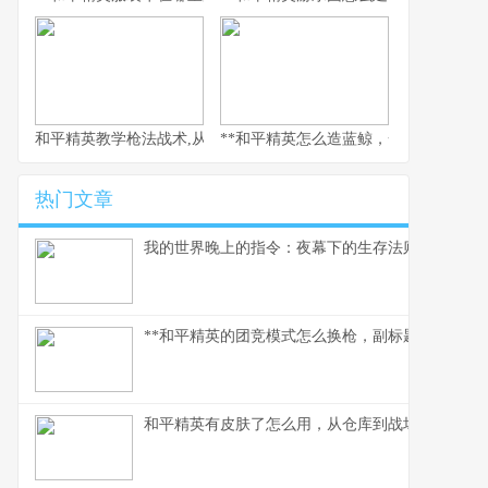
和平精英教学枪法战术,从新手到战神的心路历程
**和平精英怎么造蓝鲸，一场虚拟海洋的
热门文章
我的世界晚上的指令：夜幕下的生存法则
**和平精英的团竞模式怎么换枪，副标题为短兵相接
和平精英有皮肤了怎么用，从仓库到战场的战术美