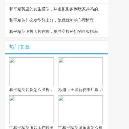
和平精英里的女生模型，从虚拟形象到玩家共鸣的副标题
和平精英什么发型好上分，隐藏优势的心理博弈
和平精英飞机卡片在哪，探寻空投秘钥的终极指南
热门文章
和平精英装备怎么出售，资深玩家的交易谋略副标题，虚拟战场的
标题：王者新赛季启幕，峡谷变革与玩
**和平精英服装币在哪里用，老兵的时尚购物指南，副标题，揭秘虚
**和平精英游乐园怎么建：从虚拟战场