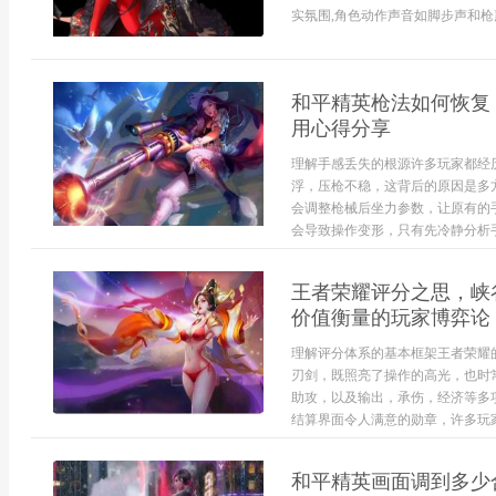
实氛围,角色动作声音如脚步声和枪声
和平精英枪法如何恢复
用心得分享
理解手感丢失的根源许多玩家都经
浮，压枪不稳，这背后的原因是多
会调整枪械后坐力参数，让原有的
会导致操作变形，只有先冷静分析手
王者荣耀评分之思，峡
价值衡量的玩家博弈论
理解评分体系的基本框架王者荣耀
刃剑，既照亮了操作的高光，也时
助攻，以及输出，承伤，经济等多
结算界面令人满意的勋章，许多玩家因
和平精英画面调到多少