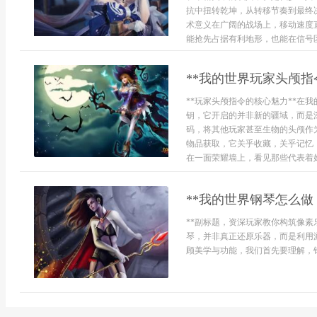
抗中扭转乾坤，从转移节奏到最终
术意义在广阔的战场上，移动速度
能抢先占据有利地形，也能在信号区
**我的世界玩家头颅指
**玩家头颅指令的核心魅力**在
钥，它开启的并非新的疆域，而是
码，将其他玩家甚至生物的头颅作
物品获取，它关乎收藏，关乎记忆
在一面荣耀墙上，看见那些代表着好友
**我的世界钢琴怎么做
**副标题，资深玩家教你构筑像素
琴，并非真正还原乐器，而是利用
顾美学与功能，我们首先要理解，钢