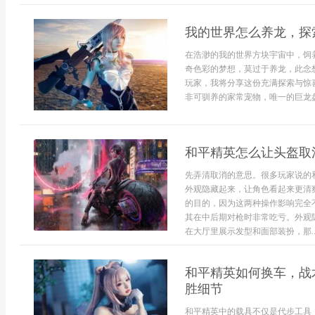
我的世界怎么养龙，探
在浩渺的我的世界方块宇宙中，饲
奇色彩的梦想，莫过于养龙，此念
玩家，我将分享这份充满探索与惊
非可驯养的家常宠物，唯一的巨龙盘
和平精英怎么让头盔取
先弄清取消的意思。很多玩家说的
外观隐藏起来，让角色看起来更清
的目的，因为这两种操作影响完全
其在中后期对枪时非常吃亏。外观
在大厅里展示发型和面部装扮，那..
和平精英如何换车，战
胜细节
和平精英中的载具不仅是代步工具