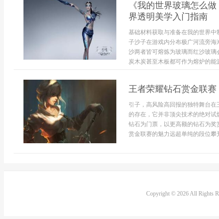
《我的世界玻璃怎么做
界透明美学入门指南
基础材料获取与准备在我的世界中
子沙子在游戏内分布极广河流旁海
沙两者皆可熔炼为玻璃而红沙玻璃
炭木炭甚至木板都可作为熔炉的能源
王者荣耀钻石赏金联赛
引子，高风险高回报的独特舞台在
的存在，它并非顶尖技术的绝对试
钻石为门票，以更高额的钻石为奖
赏金联赛的魅力远超单纯的段位攀升
Copyright © 2026 All Rights