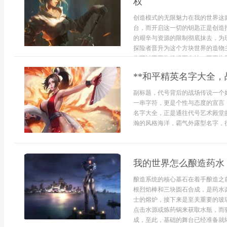
权
创造模式的无限魅力在我的世界这
台，而开启这一切的钥匙正是创造
的艰辛与资源的限制彻底抹去，为
探险者晋升为这个方块世界的造物
你可以不再为饥饿而奔波，不再为黑夜
**和平精英名字大全，
副标题，代号背后的战场传说一个
一串字符，更是个性与态度的宣言
名字大全，正是通往代号艺术殿堂
瀚的风格海洋，霸气外露型名字，往往带
我的世界怎么酿造药水
酿造系统的核心基石在着手酿造之
根烈焰棒和三块圆石合成，是药水
士的熔炉，接下来是至关重要的玻
点击水源或炼药锅来获取水瓶，而
成，至此，基础的舞台已经准备就绪