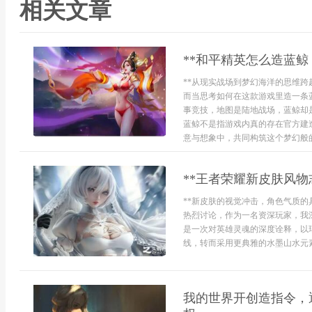
相关文章
**和平精英怎么造蓝鲸
**从现实战场到梦幻海洋的思维跨
而当思考如何在这款游戏里造一条
事竞技，地图是陆地战场，蓝鲸却
蓝鲸不是指游戏内真的存在官方建
意与想象中，共同构筑这个梦幻般的概
**王者荣耀新皮肤风物
**新皮肤的视觉冲击，角色气质的
热烈讨论，作为一名资深玩家，我
是一次对英雄灵魂的深度诠释，以
线，转而采用更典雅的水墨山水元素
我的世界开创造指令，