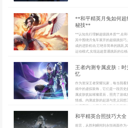
**和平精英月兔如何超
秘技**
**认知先行理解超级跳本质**,
其中围绕月兔车展开的超级跳技巧,
成的进阶机动,它绝非简单的跳跃,
运动模式,实现远超普通跳跃的位移高
王者内测专属皮肤：时
忆
作为资深王者荣耀玩家，每当我看
戏中的虚拟装饰，它们是一段历史
属皮肤犹如璀璨星辰，照亮了游戏
情感。内测皮肤的起源与意义回想
热情高涨，内测专属皮肤作为奖励，.
和平精英合照技巧大全
前言，从胜利瞬间到永恒画面作为