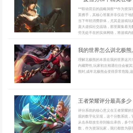
**联动背后的战略洞察**作为资
英携手，其核心答案并非仅在于地
当下年轻消费群体，尤其是游戏玩
庞大虚拟社交战场，那里聚集着无
劳无处不在的实体网络，将游戏内的虚
我的世界怎么训北极熊
理解北极熊的本质在我的世界这片
内藏野性,玩家初次相遇往往会被其
熊时,成年北极熊会变得异常危险,这
王者荣耀评分最高多少
评分系统的核心意义在王者荣耀的
观的数字化呈现，这个分数系统，
从击杀助攻生存到输出承伤，多个
数，作为资深玩家，我们都曾为获得