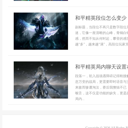
和平精英段位怎么变少
副标题，当段位不再只是数字段位
迷，它像一座清晰的山峰，青铜白
感，然而不知从何时起，攀登的感
越“多”，越来越“满”，高段位玩家
和平精英局内聊天设置
段落一，初入战场遇障碍记得刚接
息万变的战局，更需要即时语音与
来敌而惨遭淘汰，赛后我懊恼不已
喉舌，这不仅是功能的缺失，更是
局内...