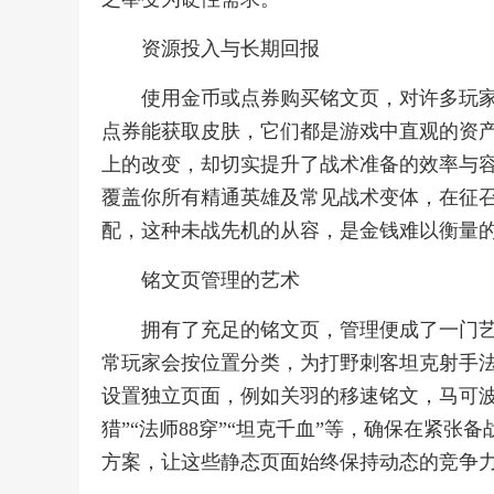
资源投入与长期回报
使用金币或点券购买铭文页，对许多玩
点券能获取皮肤，它们都是游戏中直观的资
上的改变，却切实提升了战术准备的效率与
覆盖你所有精通英雄及常见战术变体，在征
配，这种未战先机的从容，是金钱难以衡量
铭文页管理的艺术
拥有了充足的铭文页，管理便成了一门
常玩家会按位置分类，为打野刺客坦克射手
设置独立页面，例如关羽的移速铭文，马可波
猎”“法师88穿”“坦克千血”等，确保在紧
方案，让这些静态页面始终保持动态的竞争