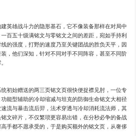
构建英雄战斗力的隐形基石，它不像装备那样在对局中
，一百五十级满铭文与零铭文之间的差距，宛如手持利
对线的强度，打野的速度乃至关键团战的胜负天平，因
套装，他们深知，针对不同对手不同阵容，甚至不同阶
撑。
系统初始赠送的两三页铭文页很快便捉襟见肘，一位专
，功能型辅助的冷却缩减与坦克的防御生命铭文大相径
攻速流与暴击流后羿，法术穿透与冷却消耗流法师，其
换铭文碎片，不仅繁琐更容易出错，在分秒必争的备战
何高手都不愿承受的，于是购买额外的铭文页，从奢侈