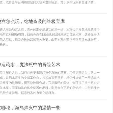
值，或符合平台明确规定的其他可退款情形，对于成年玩家的普通消费...
地宫怎么玩，绝地奇袭的终极宝库
进入海岛地宫之前，充分的准备是成功的第一步，地宫位于海岛地图的多个
地附近和靶场周围，战前务必在航线规划阶段就标定目标地宫，选择最合适
陷入混战，携带合适的武器至关重要，由于地宫内部空间狭窄且光线昏暗，
这...
酿造药水，魔法瓶中的冒险艺术
着手酿造之前，我们首先要搭建起整个系统的基石，那便是酿造台，它由一
成，是药水诞生的专属工作台，将其放置于世界，就仿佛点燃了一座炼金术
关重要的玻璃瓶，用三块玻璃合成，它是魔药的载体，你可以手持空瓶右键
取水瓶，而驱动这台炼金机器的燃料，则是来自下界的烈焰粉，由烈焰棒合
已经准备就绪。探索药水的力量之源所有...
在哪吃，海岛烽火中的温情一餐