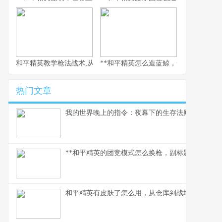
和平精英教学枪法战术,从新手到战神的心路历程
**和平精英怎么造蓝鲸，一场虚拟海洋的
热门文章
我的世界晚上的指令：夜幕下的生存法则
**和平精英的团竞模式怎么换枪，副标题为短兵相接
和平精英有皮肤了怎么用，从仓库到战场的战术美