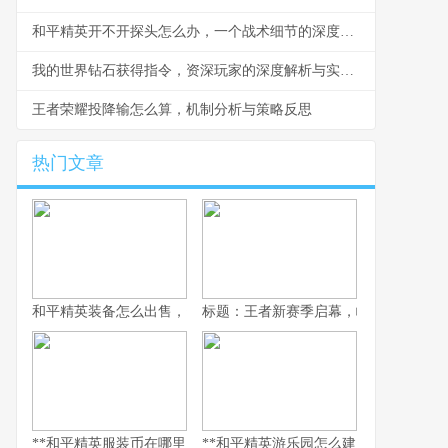
和平精英开不开探头怎么办，一个战术细节的深度剖析
我的世界钻石获得指令，资深玩家的深度解析与实用指南，副标题，探索指令背后的游戏哲学
王者荣耀投降输怎么算，机制分析与策略反思
热门文章
和平精英装备怎么出售，资深玩家的交易谋略副标题，虚拟战场的
标题：王者新赛季启幕，峡谷变革与玩
**和平精英服装币在哪里用，老兵的时尚购物指南，副标题，揭秘虚
**和平精英游乐园怎么建：从虚拟战场