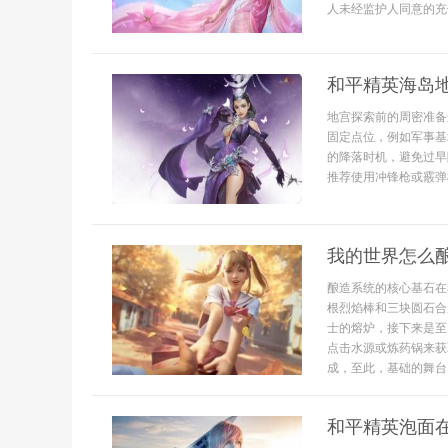
人未经监护人同意的充
和平精英海岛
地宫探索前的周密准备
固定点位，例如军事基
的降落时机，避免过早
推荐使用冲锋枪或霰弹枪
我的世界怎么
酿造系统的核心基石在
根烈焰棒和三块圆石合
士的熔炉，接下来是至
点击水源或炼药锅来获
成，至此，基础的舞台
和平精英泡面