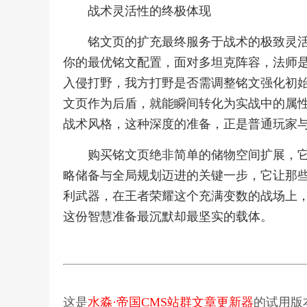
战术灵活性的终极体现
铭文页的扩充最终服务于战术的极致灵
你的最优铭文配置，面对多坦克阵容，法师
入侵打野，我方打野是否需调整铭文强化初
文页作为后盾，就能瞬间转化为实战中的属
战术风格，这种深度的准备，正是普通玩家
购买铭文页绝非简单的储物空间扩展，
略储备与全局规划迈进的关键一步，它让那
利武器，在王者荣耀这个充满变数的战场上
这份智慧准备最沉默却最坚实的载体。
这是
水淼·帝国CMS站群文章更新器
的试用版本更