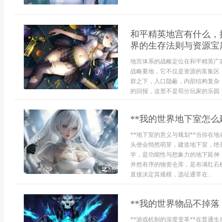
和平精英地宫有什么，
界的生存法则与资源宝
地宫体系的战略定位在和平精英广
战略要地，它不仅是资源的富集区
群之下，入口隐蔽，内部结构复杂
的回报，这里不是苟分玩家的乐园，
**我的世界地下室怎么
**地下室的意义与规划**当你在
头便会悄然萌芽，建造地下室，绝
学，是功能性与想象力的地下延伸
井然有序的物资仓库，是布满红石
直接决定其规模，选址通常在...
**我的世界物品不掉落
**游戏机制的深度变革**在普通