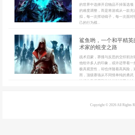
的世界中选择开启物品不掉落选项
的难度调整，而是将游戏从一款充
拟，每一次挥动镐子，每一次面对
己的行为模...
鲨鱼哟，一个和平精英
术家的蜕变之路
战术启蒙，莽撞与反思的交织初次
他给许多人的印象，或许还带着一
极具观赏性，却也伴随着高风险，
而，顶级赛场从不同情单纯的勇武
纯粹依靠反应和枪法的时代正在过去，
Copyright © 2026 All Rights