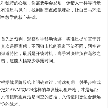
这种独特的心境，你需要学会忍耐，像猎人一样等待最
只有准星与风向，找到制高点或隐蔽处，让自己与环境
阿空教学的核心基础。
，首先是预判，观察对手移动轨迹，将准星提前置于其
，其次是距离感，不同狙击枪的弹道下坠不同，阿空建
的弹道特性，最后是开镜时机，高手对决胜负在毫秒之
射击，这能大幅减少暴露时间。
空根据战局阶段给出明确建议，游戏初期，射手步枪或
把如AWM或M24这样的单发栓动狙击枪，才是远距
，六倍镜调距灵活是阿空的首推，八倍镜则更适合超远
于你的战术。