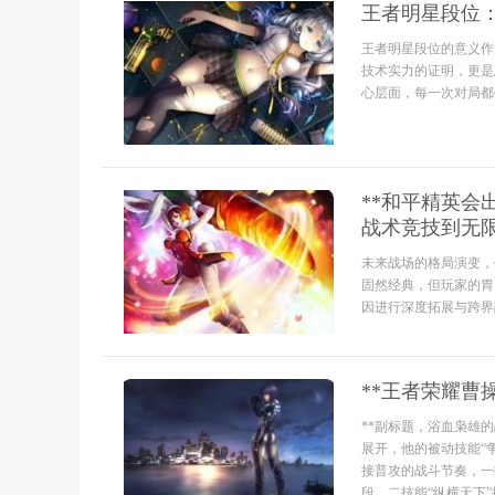
王者明星段位
王者明星段位的意义作
技术实力的证明，更是
心层面，每一次对局都
**和平精英
战术竞技到无限
未来战场的格局演变，
固然经典，但玩家的胃
因进行深度拓展与跨界融
**王者荣耀曹
**副标题，浴血枭雄
展开，他的被动技能“
接普攻的战斗节奏，一
段，二技能“纵横天下