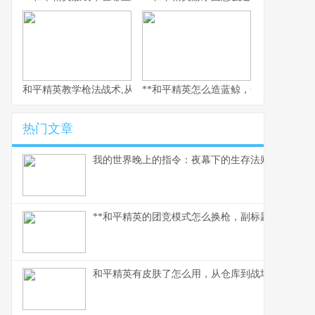
和平精英教学枪法战术,从新手到战神的心路历程
**和平精英怎么造蓝鲸，一场虚拟海洋的
热门文章
我的世界晚上的指令：夜幕下的生存法则
**和平精英的团竞模式怎么换枪，副标题为短兵相接
和平精英有皮肤了怎么用，从仓库到战场的战术美