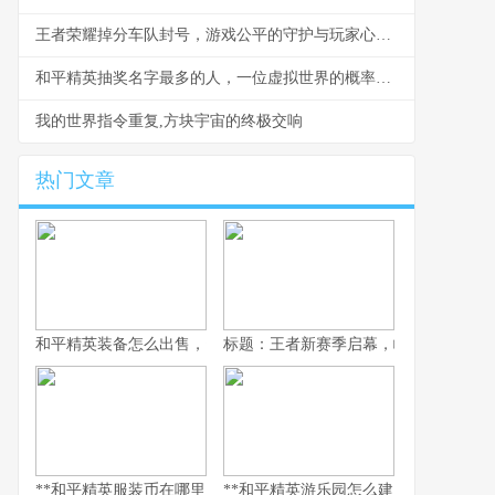
王者荣耀掉分车队封号，游戏公平的守护与玩家心态的博弈，副标题，一场关于规则与欲望的虚拟战争
和平精英抽奖名字最多的人，一位虚拟世界的概率征服者
我的世界指令重复,方块宇宙的终极交响
热门文章
和平精英装备怎么出售，资深玩家的交易谋略副标题，虚拟战场的
标题：王者新赛季启幕，峡谷变革与玩
**和平精英服装币在哪里用，老兵的时尚购物指南，副标题，揭秘虚
**和平精英游乐园怎么建：从虚拟战场