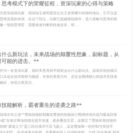
：思考模式下的荣耀征程，资深玩家的心得与策略
为资深游戏玩家，我深知王者明星段位在王者荣耀中的独特地位，它不仅是
思维深度的体现，在这个段位，玩家已超越基础操作，进入策略与思考的核
像一场智慧博弈，需要精准判断和快速反应，明...
会出什么新玩法，未来战场的颠覆性想象，副标题，从
可能的进击。**
作为一名资深玩家，我时常思考和平精英会出什么新玩法，游戏目前的模式
口永远在追求新鲜与挑战，未来的更新方向，必定会围绕核心的战术竞技基
合，创造出更具沉...
操技能解析，霸者重生的逆袭之路**
的战场生存之道**曹操技能机制概览曹操的技能设计围绕持续作战与吸血回复
争霸”在每次释放技能后提升攻速，最多叠加五层，这奠定了曹操依靠技能衔
技能“霸道之刃”是三段位移并可击飞敌人，这是曹操唯一的控制与突进手
”挥出剑气，造成减速与伤害，是重要的留人与消耗技能，大招“浴血枭魂”则是