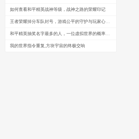
如何查看和平精英战神等级，战神之路的荣耀印记
王者荣耀掉分车队封号，游戏公平的守护与玩家心态的博弈，副标题，一场关于规则与欲望的虚拟战争
和平精英抽奖名字最多的人，一位虚拟世界的概率征服者
我的世界指令重复,方块宇宙的终极交响