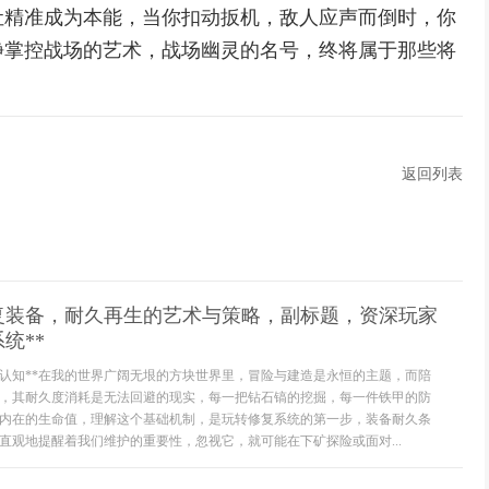
让精准成为本能，当你扣动扳机，敌人应声而倒时，你
静掌控战场的艺术，战场幽灵的名号，终将属于那些将
返回列表
修复装备，耐久再生的艺术与策略，副标题，资深玩家
统**
础认知**在我的世界广阔无垠的方块世界里，冒险与建造是永恒的主题，而陪
，其耐久度消耗是无法回避的现实，每一把钻石镐的挖掘，每一件铁甲的防
内在的生命值，理解这个基础机制，是玩转修复系统的第一步，装备耐久条
直观地提醒着我们维护的重要性，忽视它，就可能在下矿探险或面对...