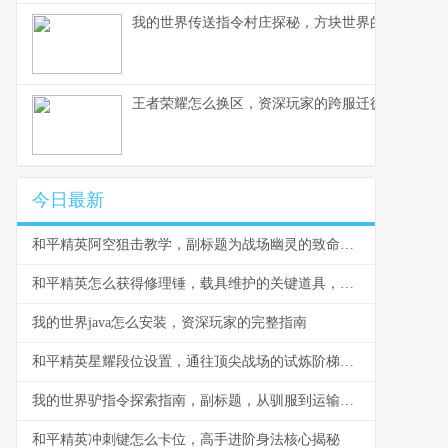
我的世界传送指令村庄探秘，方块世界的瞬间移动
王者荣耀怎么换区，资深玩家的跨服迁徙指南，副
今日最新
和平精英阿空狙击教学，副标题为战场幽灵的致命艺术
和平精英怎么获得修理锤，载具维护的关键道具，副标题，修理锤获取与使用全解析
我的世界java怎么安装，资深玩家的完整指南
和平精英星耀段位设置，通往顶尖战场的试炼阶梯副标题
我的世界驴指令探索指南，副标题，从驯服到运输的完整攻略
和平精英冲刺键怎么卡位，高手进阶身法核心揭秘