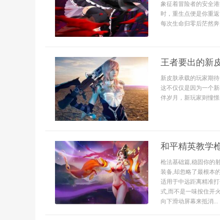
象征着冒险者的安全港
时，重生点便是你重返
每次生命归零后茫然奔走
王者要出的新
新皮肤承载的玩家期待
这不仅仅是因为一个新
伴岁月，新玩家则憧憬
和平精英教学
枪法基础篇,稳固你的
装备,却忽略了最根本
适用于中远距离精准打
式,而不是一味按住开火
向下滑动屏幕来抵消...