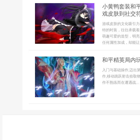
小黄鸭套装和
戏皮肤到社交
游戏皮肤的文化吸引力
特的时装，往往承载着
萌趣可爱的造型，明亮
任何属性加成，却能让..
和平精英局内
入门与基础操作,迈出
作,移动跳跃射击拾取
作不熟练而在遭遇战...