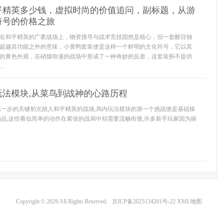
平精英多少钱，虚拟时尚的价值追问，副标题，从游
符号的价格之旅
在和平精英的广袤战场上，物资搜寻与战术竞技固然是核心，但一套醒目独
超越其功能之外的意味，小黄鸭套装便是这样一个鲜明的文化符号，它以其
的黄色外观，在硝烟弥漫的战场中形成了一种奇妙的反差，这套装扮不提供
.
玩法模块,从菜鸟到战神的心路历程
第一步的关键初次踏入和平精英的战场,局内玩法模块的第一个挑战便是基础操
物品,这些看似简单的动作在紧张的战局中却需要流畅衔接,许多新手玩家因为操
Copyright © 2026 All Rights Reserved.
京ICP备2025134201号-22
XML地图