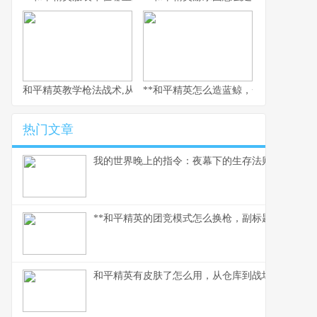
和平精英教学枪法战术,从新手到战神的心路历程
**和平精英怎么造蓝鲸，一场虚拟海洋的
热门文章
我的世界晚上的指令：夜幕下的生存法则
**和平精英的团竞模式怎么换枪，副标题为短兵相接
和平精英有皮肤了怎么用，从仓库到战场的战术美