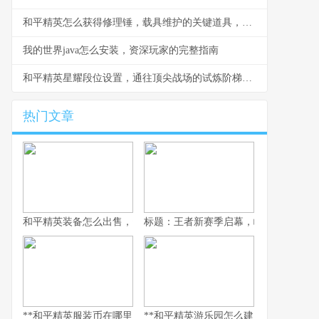
和平精英怎么获得修理锤，载具维护的关键道具，副标题，修理锤获取与使用全解析
我的世界java怎么安装，资深玩家的完整指南
和平精英星耀段位设置，通往顶尖战场的试炼阶梯副标题
热门文章
和平精英装备怎么出售，资深玩家的交易谋略副标题，虚拟战场的
标题：王者新赛季启幕，峡谷变革与玩
**和平精英服装币在哪里用，老兵的时尚购物指南，副标题，揭秘虚
**和平精英游乐园怎么建：从虚拟战场