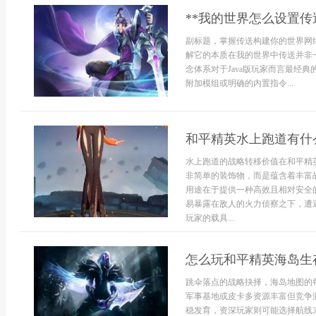
**我的世界怎么设置传
副标题，掌握传送构建你的世界网
解它的本质在我的世界中传送并非
念体系对于Java版玩家而言最经
附加模组或明确的内置指令...
和平精英水上跑道有什
水上跑道的战略转移价值在和平精
非简单的装饰物，而是蕴含着丰富
用途在于提供一种高效且相对安全
易暴露在敌人的火力侦察之下，遭
玩家的载具...
怎么玩和平精英海岛生
跳伞落点的战略抉择，海岛地图的
军事基地或皮卡多资源丰富但竞争
稳发育，资深玩家则可能选择航线