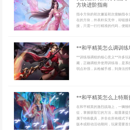
方块进阶指南
指令方块的初次邂逅初次接触指令
在的方块，外表朴实无华，却链接
接，只需一行行精准的代码，便能将
**和平精英怎么调训练
**训练场调校的核心意义**许多
藏，正确调校并使用训练场，是系
弱点补强，从枪械手感，到身法控制
**和平精英怎么上特
在和平精英的激烈战场上，一辆独
征，掌握获取它的方法，能显著提升
属于特殊载具，并非在所有模式下
版本或联动活动期间，玩家需要首先