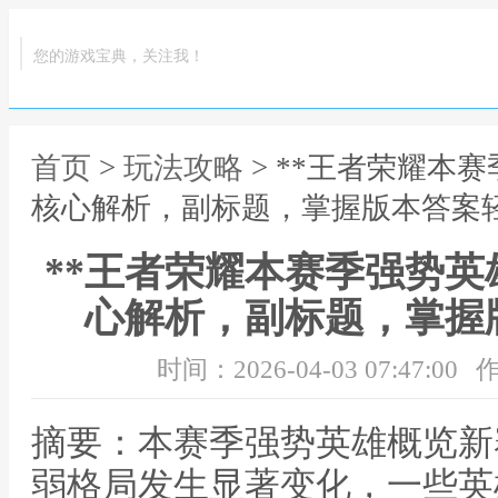
您的游戏宝典，关注我！
首页
>
玩法攻略
> **王者荣耀本
核心解析，副标题，掌握版本答案轻
**王者荣耀本赛季强势
心解析，副标题，掌握
时间：2026-04-03 07:47:00
作
摘要：本赛季强势英雄概览新
弱格局发生显著变化，一些英