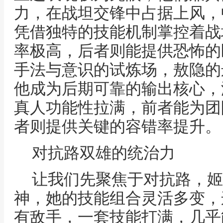
力，在战坦交锋中占据上风，
凭借独特的技能机制掌控着战
率极高，后者则能提供恐怖的
手法与意识的试炼场，敖隐的
他成为后期可靠的输出核心，
真人功能性拉满，前者能为团
者则提供关键的容错率提升。
对抗路双雄的统治力
让我们先聚焦于对抗路，姬
神，她的技能组合灵活多变，
有敌手，一套技能打满，几乎