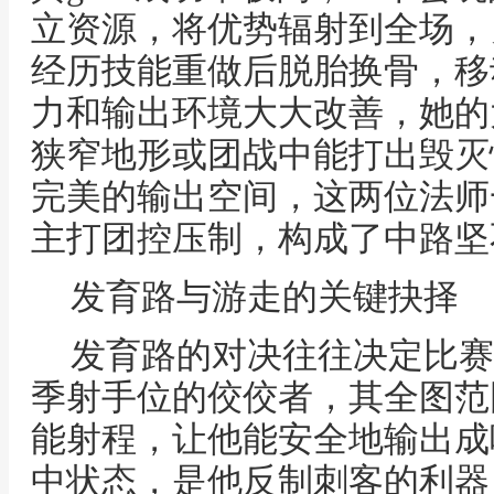
立资源，将优势辐射到全场，
经历技能重做后脱胎换骨，移
力和输出环境大大改善，她的
狭窄地形或团战中能打出毁灭
完美的输出空间，这两位法师
主打团控压制，构成了中路坚
发育路与游走的关键抉择
发育路的对决往往决定比赛
季射手位的佼佼者，其全图范
能射程，让他能安全地输出成
中状态，是他反制刺客的利器