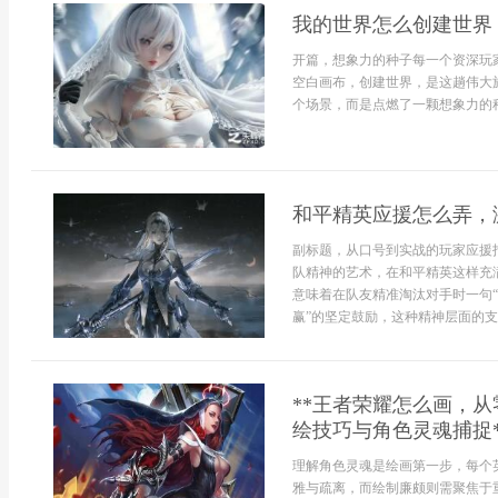
我的世界怎么创建世界
开篇，想象力的种子每一个资深玩
空白画布，创建世界，是这趟伟大
个场景，而是点燃了一颗想象力的种
和平精英应援怎么弄，
副标题，从口号到实战的玩家应援
队精神的艺术，在和平精英这样充
意味着在队友精准淘汰对手时一句“
赢”的坚定鼓励，这种精神层面的支
**王者荣耀怎么画，
绘技巧与角色灵魂捕捉*
理解角色灵魂是绘画第一步，每个
雅与疏离，而绘制廉颇则需聚焦于