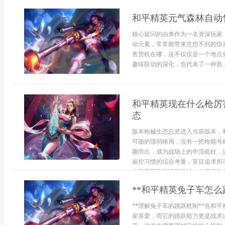
和平精英元气森林自动
核心疑问的由来作为一名资深玩家
动元素，常常能带来意想不到的惊
售货机在哪，这不仅仅是一个地点
趣味联动的深化，也代表了一种新..
和平精英现在什么枪厉
态
版本枪械生态总览进入当前版本，
可循的强弱格局，没有一把枪能号
颖而出，成为战场上的中流砥柱，
操控习惯的综合考量，盲目追求所
之王无可争议说到近战，有两把枪的地
**和平精英兔子车怎么
**理解兔子车的跳跃机制**在和
家喜爱，而它的跳跃能力更是战术