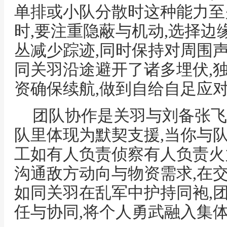
单排或小队分散时这种能力至
时,要注重隐蔽与机动,选择边
丛减少踪迹,同时保持对周围
同关羽沿途避开了诸多埋伏,
资确保续航,做到自给自足应
团队协作是关羽与刘备张飞
队里体现为默契支援,当你与
工如有人负责侦察有人负责火
沟通敌方动向与物资需求,在
如同关羽在乱军中护持同袍,
任与协同,将个人勇武融入集