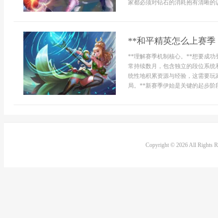
家都必须对钻石的消耗抱有清晰的认知
**和平精英怎么上赛季
**理解赛季机制核心。**想要成
常持续数月，包含独立的段位系统
统性地积累资源与经验，这需要玩
局。**新赛季伊始是关键的起步阶
Copyright © 2026 All Rights