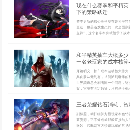
现在什么赛季和平精英
下的策略跃迁
赛季更新的核心脉搏现在是和平精
更迭，更是游戏生态的一次全面刷
交锋”，这个名字本身就预示了战术
和平精英抽车大概多少
一名老玩家的成本核算
开篇明义：抽车成本波动极大作为
具皮肤从无到有，从简陋到奢华的
世界频道总会刷满同一个问题，这
案，它没有固定数额，只有基于概率
王者荣耀钻石消耗，智
副标题，精打细算方显玩家本色钻
要资源，它不像点券那般直接与人
微妙，它既是官方馈赠玩家的常见