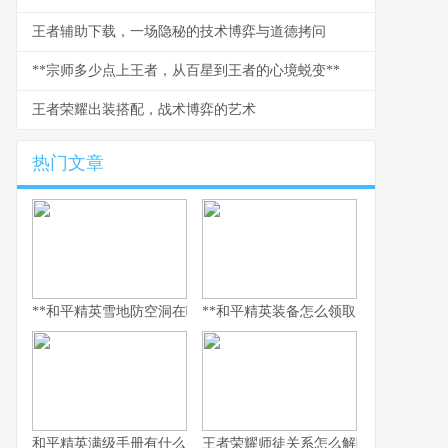
王者辅助下载，一场隐秘的技术博弈与道德拷问
**宗师多少点上王者，从百星到王者的心境蜕变**
王者荣耀出装搭配，战术博弈的艺术
热门文章
**和平精英雪地防空洞在哪里，副标题，冰封秘境与战术宝库探寻指
**和平精英装备怎么领取，资深玩家的
和平精英满级手册有什么用，解锁巅峰体验的多维钥匙
王者荣耀师徒关系怎么解除，游戏情谊