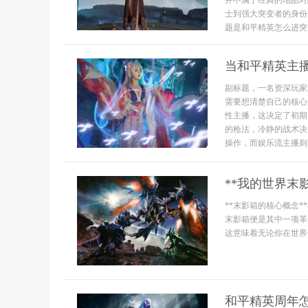
并不属于经典的地图对
士到强大突变者的身份
题是和平精英怎么进突
当和平精英主
副标题，一名资深玩家
需要想清楚自己的核心
性主播，这决定了初期
的枪法，冷静的战术决
操作，而娱乐流主播则更
**我的世界末
**末影箱的核心概念
末影箱便是其中一项革
这意味着无论你在世界何
和平精英周年