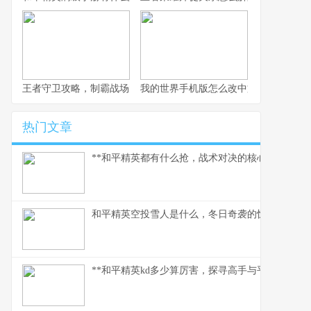
王者守卫攻略，制霸战场的不败法则，副标题，资深玩家的战术精
我的世界手机版怎么改中文，一份玩家
热门文章
**和平精英都有什么抢，战术对决的核心武器库**
和平精英空投雪人是什么，冬日奇袭的惊喜彩蛋
**和平精英kd多少算厉害，探寻高手与平民的真实分