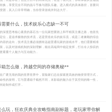
战，而是存在于创意工坊中的特殊玩法，在这个模式里，你将体验从普通战
转换，享受完全不同的战斗节奏与团队乐趣。进入模式的具体路径，首要问
变团，其入口非常明确，当你登录游戏并到达大厅...
播需要什么，技术娱乐心态缺一不可
的深度思考核心素质的基石当一位玩家想要踏上和平精英主播之路，他首先
定位，是追求极致的技术流，还是营造欢乐的娱乐流，或是二者兼顾的综合
内容的走向，技术流主播必须拥有远超普通玩家的游戏水平，他们需要精准
策，以及对游戏机制的深刻理解，能在高端局中稳定发挥，打出令人惊叹的
看重个人魅力与互动能力...
影箱怎么做，跨越空间的存储奥秘**
**在广袤无垠的我的世界世界中，冒险家们总在探索更高效的物资管理方式，
命性的发明，它与普通箱子截然不同，末影箱的魅力在于其空间的唯一性，
处制作或打开...
怎么玩，狂欢庆典全攻略指南副标题，老玩家带你解