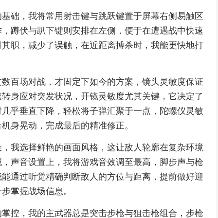
的基础，我将常用射击键与跳跃键置于屏幕右侧易触区
作，蹲伏与趴下键则安排在左侧，便于在遭遇战中快速
司其职，减少了误触，在近距离搏杀时，我能更快地打
过数百场对战，才固定下如今的方案，镜头灵敏度保证
速转身应对突发状况，开镜灵敏度尤其关键，它决定了
时几乎垂直下降，轻松将子弹汇聚于一点，陀螺仪灵敏
合机身晃动，完成最后的精准修正。
朵，我选择鲜艳的画面风格，这让敌人轮廓在复杂环境
藏，声音设置上，我将游戏音效调至最高，脚步声与枪
我能通过听觉精确判断敌人的方位与距离，提前做好迎
一步掌握战场信息。
的掌控，我的主武器总是突击步枪与狙击枪组合，步枪