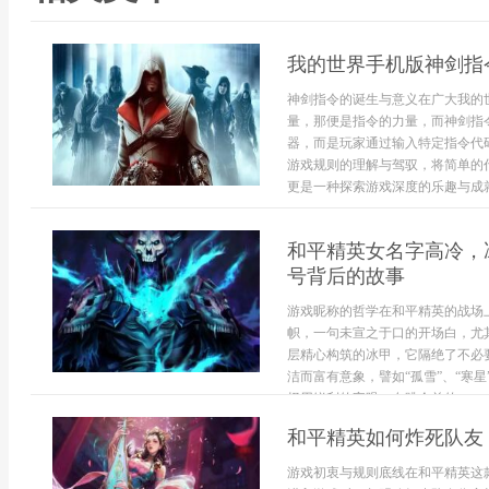
我的世界手机版神剑指
神剑指令的诞生与意义在广大我的
量，那便是指令的力量，而神剑指
器，而是玩家通过输入特定指令代
游戏规则的理解与驾驭，将简单的
更是一种探索游戏深度的乐趣与成就.
和平精英女名字高冷，
号背后的故事
游戏昵称的哲学在和平精英的战场
帜，一句未宣之于口的开场白，尤
层精心构筑的冰甲，它隔绝了不必
洁而富有意象，譬如“孤雪”、“寒
择用锐利的字眼，在跳伞前的...
和平精英如何炸死队友
游戏初衷与规则底线在和平精英这