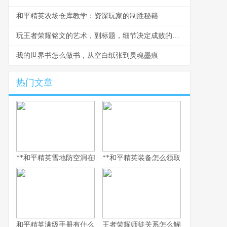
和平精英农场仓库教学：资深玩家的制胜秘籍
玩王者荣耀铭文的艺术，副标题，细节决定成败的隐形战场
我的世界书怎么做书，从空白纸张到灵魂墨痕
热门文章
**和平精英雪地防空洞在哪里，副标题，冰封秘境与战术宝库探寻指
**和平精英装备怎么领取，资深玩家的
和平精英满级手册有什么用，解锁巅峰体验的多维钥匙
王者荣耀师徒关系怎么解除，游戏情谊