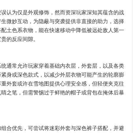
被误认为仅是外观修饰，然而资深玩家深知其蕴含的战
产生微妙互动，为隐蔽与突袭提供非直接的助力，选择
搭配土色系衣物，能在快速移动中降低被远处敌人第一
宝贵的反应间隙。
系统通常允许玩家穿着基础内衣层，外套层，以及各类
择紧身或深色款式，以减少外层衣物可能产生的轮廓膨
厚重外套或许在雪地图提供心理安全感，但轻便夹克往
点睛之笔，但需警惕过于鲜艳的帽子或背包在掩体后暴
加组合优先，可尝试将迷彩外套与深色裤子搭配，并避