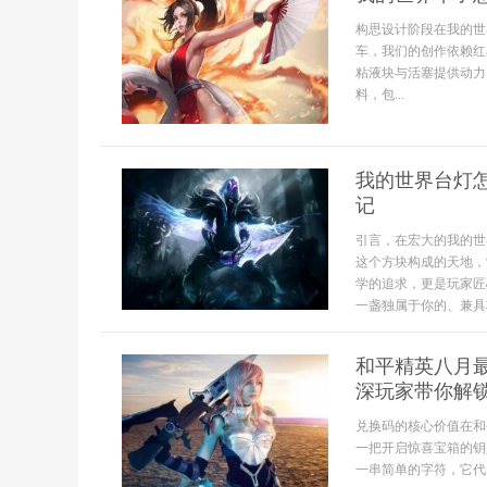
构思设计阶段在我的世
车，我们的创作依赖红
粘液块与活塞提供动力
料，包...
我的世界台灯
记
引言，在宏大的我的世
这个方块构成的天地，
学的追求，更是玩家匠
一盏独属于你的、兼具
和平精英八月
深玩家带你解
兑换码的核心价值在和
一把开启惊喜宝箱的钥
一串简单的字符，它代