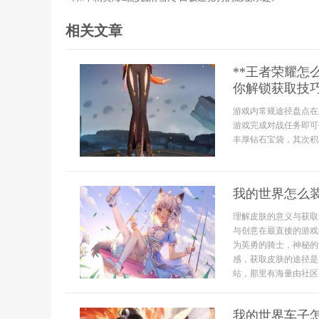
相关文章
**王者荣耀
你解锁获取技巧
游戏内常规途径盘点在
游戏完成对战任务即可
丰厚钻石宝袋，其次积
我的世界怎么
理解皮肤的意义与获取
与创意在最直接的游戏
为英勇的骑士，神秘的
感，获取皮肤的途径是多
站，那里有海量由社区创
我的世界车子