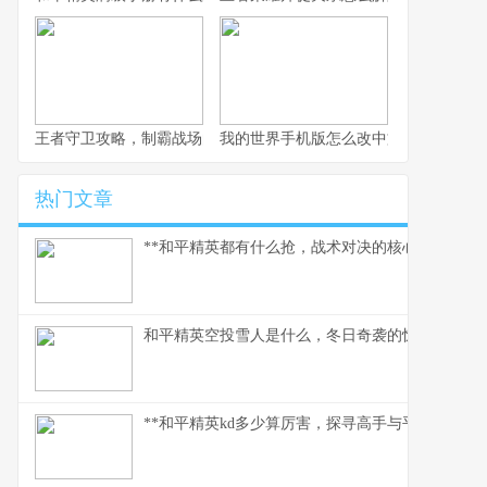
王者守卫攻略，制霸战场的不败法则，副标题，资深玩家的战术精
我的世界手机版怎么改中文，一份玩家
热门文章
**和平精英都有什么抢，战术对决的核心武器库**
和平精英空投雪人是什么，冬日奇袭的惊喜彩蛋
**和平精英kd多少算厉害，探寻高手与平民的真实分