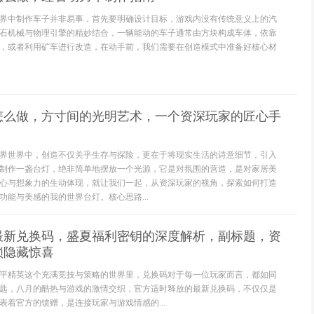
界中制作车子并非易事，首先要明确设计目标，游戏内没有传统意义上的汽
石机械与物理引擎的精妙结合，一辆能动的车子通常由方块构成车体，依靠
，或者利用矿车进行改造，在动手前，我们需要在创造模式中准备好核心材
怎么做，方寸间的光明艺术，一个资深玩家的匠心手
界世界中，创造不仅关乎生存与探险，更在于将现实生活的诗意细节，引入
制作一盏台灯，绝非简单地摆放一个光源，它是对氛围的营造，是对家居美
心与想象力的生动体现，就让我们一起，从资深玩家的视角，探索如何打造
功能与美感的我的世界台灯。核心思路...
最新兑换码，盛夏福利密钥的深度解析，副标题，资
锁隐藏惊喜
平精英这个充满竞技与策略的世界里，兑换码对于每一位玩家而言，都如同
匙，八月的酷热与游戏的激情交织，官方适时释放的最新兑换码，不仅仅是
表着官方的馈赠，是连接玩家与游戏情感的...