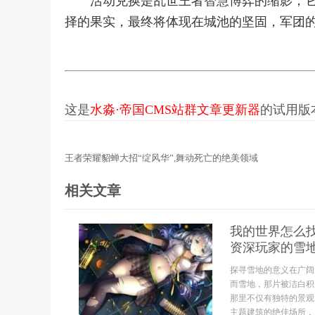
活动兑换是乱世王者智慧博弈的缩影，
择的果实，最终将体现在城池的坚固，军团
这是
水淼·帝国CMS站群文章更新器
的试用版本更
王者荣耀貂蝉大招“绽风华”,舞动死亡的绝美领域
相关文章
我的世界怎么
资深玩家的雪
探寻雪地的意义在广阔
而雪地，那片被洁白积
那里不仅有独特的景观
主题建筑的绝佳场所，因