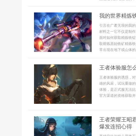
我的世界精炼
引言在广袤无垠的我的
材料之一它不仅是制作
面对如何获取精炼铁锭
取熔炼原始铁矿精炼铁
常出现在地下或山体的岩
王者体验服怎
王者体验服的诱惑，对
雄的风采，试玩重做的
体验，是正式服无法比
官方渠道的资格获取并
王者荣耀王昭
爆发连招心得