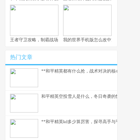
王者守卫攻略，制霸战场的不败法则，副标题，资深玩家的战术精
我的世界手机版怎么改中文，一份玩家
热门文章
**和平精英都有什么抢，战术对决的核心武器库**
和平精英空投雪人是什么，冬日奇袭的惊喜彩蛋
**和平精英kd多少算厉害，探寻高手与平民的真实分