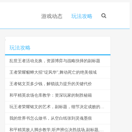
游戏动态
玩法攻略
.
玩法攻略
乱世王者活动兑换，资源博弈与战略抉择的副标题
王者荣耀貂蝉大招“绽风华”,舞动死亡的绝美领域
王者铭文页多少钱，解锁战力提升的关键代价
和平精英农场仓库教学：资深玩家的制胜秘籍
玩王者荣耀铭文的艺术，副标题，细节决定成败的隐形战场
我的世界书怎么做书，从空白纸张到灵魂墨痕
和平精英敌人脚步教学,听声辨位决胜战场,副标题,从嘈杂战场中捕捉致命节奏