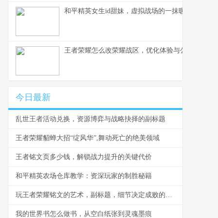
和平精英女生id甜妹，虚拟战场的一抹暖色，副标
王者荣耀怎么改荣耀战区，优化体验与公平之路
今日最新
乱世王者活动兑换，资源博弈与战略抉择的副标题
王者荣耀貂蝉大招“绽风华”,舞动死亡的绝美领域
王者铭文页多少钱，解锁战力提升的关键代价
和平精英农场仓库教学：资深玩家的制胜秘籍
玩王者荣耀铭文的艺术，副标题，细节决定成败的隐形战场
我的世界书怎么做书，从空白纸张到灵魂墨痕