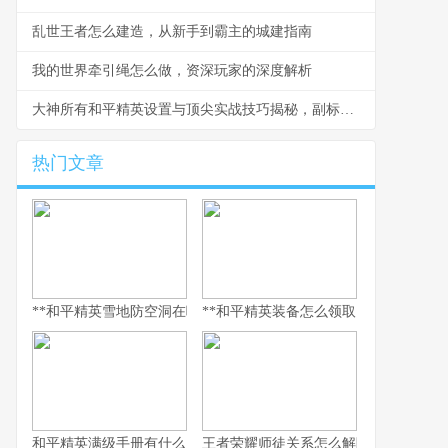
乱世王者怎么建造，从新手到霸主的城建指南
我的世界牵引绳怎么做，资深玩家的深度解析
大神所有和平精英设置与顶尖实战技巧揭秘，副标题，从键位到灵敏度的一站式决胜指南
热门文章
**和平精英雪地防空洞在哪里，副标题，冰封秘境与战术宝库探寻指
**和平精英装备怎么领取，资深玩家的
和平精英满级手册有什么用，解锁巅峰体验的多维钥匙
王者荣耀师徒关系怎么解除，游戏情谊