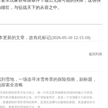
它要求玩家在有限条件下做出无限可能的抉择，这份抉
的雄壮，与征战天下的从容之中。
新的文章，故有此标记(2026-05-10 12:15:10)
返回列表
找到雪地，一场追寻冰雪奇景的探险指南，副标题，
地探索全攻略
无垠的我的世界方块大陆上，每一片生态群系都拥有其独特的魅力与资源，
雪与寒冰覆盖的纯净之地，对于冒险家而言，更是一个充满吸引力的目标，
，更藏着制作雪块雪球的材料，是遇见流髑与北极熊的家园，更是建造冬日
此，掌握寻找雪地的方法，便...