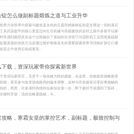
铁锭怎么做副标题熔炼之道与工业升华
世界方块世界中探索与建造是永恒的主题而精炼铁锭则是支撑这一切的基石
工具武器盔甲的核心更是迈向红石机械与高级建筑的必经之路许多新手玩家
时常感到困惑其实这个过程融合了基础的生存技巧与进阶的工业思维基础获
锭最直接的传统方法是通过熔炉熔炼首先你需要探索世界寻找铁矿脉它们通
层之中使用石镐或更高...
么下载，资深玩家带你探索新世界
于资深玩家而言，无异于一场先睹为快的盛宴，在这里，你能提前领略新英
技能，甚至参与改变游戏格局的版本调整，这种与开发最前沿零距离接触的
拟的，然而，许多满怀热情的玩家却在第一步，即下载环节就遇到了阻碍，
非随时开放，流程也略显隐秘，今...
君攻略，寒霜女皇的掌控艺术，副标题，极致控制与