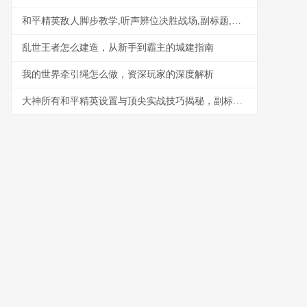
和平精英敌人脚步教学,听声辨位决胜战场,副标题,从嘈杂战场中捕捉致命节奏
乱世王者怎么建造，从新手到霸主的城建指南
我的世界牵引绳怎么做，资深玩家的深度解析
大神所有和平精英设置与顶尖实战技巧揭秘，副标题，从键位到灵敏度的一站式决胜指南