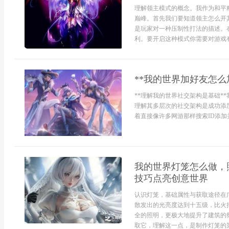
理解领主模式的概念。我作为和平
巅峰。首先我们要知道领主怎么开
是玩家对一种压制性打法的描述。
利。要开启这种模式你需要对游戏有
**我的世界加好友怎么
**理解我的世界社交架构是基础*
理解其多层次的社交架构是成功添
着直接像许多网游那样搜索ID添加
我的世界灯笼怎么做，
技巧点亮创意世界
认识灯笼，基础属性与获取途径在
散发出的光亮度达到十五级，比火
全的照明，更极大地提升了建筑的
取它，理解这一点，是制作灯笼的