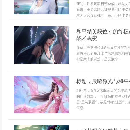
证明，许多玩家日夜奋战，就是为
而来，王者荣耀从哪里看地区排名
就为大家详细梳理一番。地区排名查
和平精英段位 sf的
战术蜕变
序章：理解段位sf的意义在和平精
着特种兵们用汗水与智慧铸就的荣
都是意志的试炼，是无数个...
标题，晨曦微光与和平
副标题，女生游戏id背后的沉浸感
的广阔战场，一个独特的女生id往
是“星与晨昏”，或是“林间漫游”
气息...