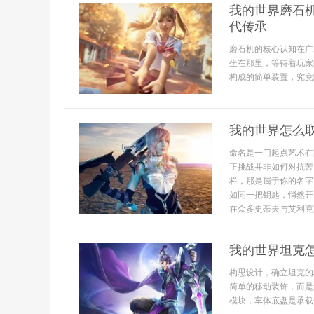
我的世界磨石
代传承
磨石机的核心认知在广
坐在那里，等待着玩家
构成的简单装置，究竟
我的世界怎么
命名是一门起点艺术在
正挑战并非如何对抗苦
栏，那是属于你的名字
如同一把钥匙，悄然开
在众多史蒂夫与艾利克斯
我的世界坦克
构思设计，确立坦克的
简单的移动装饰，而是
模块，车体底盘是承载