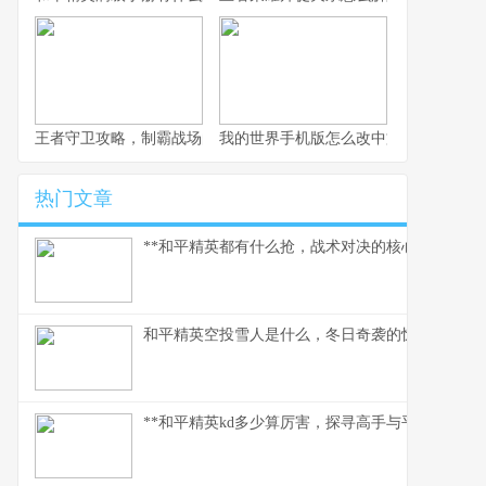
王者守卫攻略，制霸战场的不败法则，副标题，资深玩家的战术精
我的世界手机版怎么改中文，一份玩家
热门文章
**和平精英都有什么抢，战术对决的核心武器库**
和平精英空投雪人是什么，冬日奇袭的惊喜彩蛋
**和平精英kd多少算厉害，探寻高手与平民的真实分