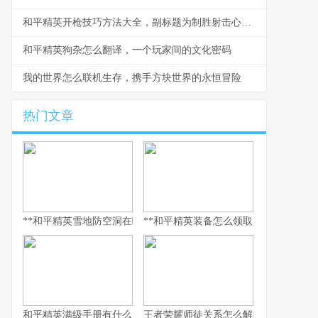
和平精英开枪技巧方法大全，副标题为制胜射击心得分享
和平精英狗杂怎么翻译，一个玩家间的文化密码
我的世界怎么联机生存，携手方块世界的永恒冒险
热门文章
**和平精英雪地防空洞在哪里，副标题，冰封秘境与战术宝库探寻指
**和平精英装备怎么领取，资深玩家的
和平精英满级手册有什么用，解锁巅峰体验的多维钥匙
王者荣耀师徒关系怎么解除，游戏情谊