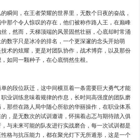
凡的瞬间，在王者荣耀的世界里，无数个日夜的奋战，
局中那个令人惊叹的存在，他们被称作路人王，在巅峰
如丝，然而，天梯顶端的风景固然壮丽，心底却时常涌
上的数字只是冰冷的排名，一个更深邃的念头开始萌
是技术的炫耀，更是对团队协作，战术博弈，以及那份
想，如同一颗种子，在心底悄然生根。
简单的段位跃迁，这中间横亘着一条需要巨大勇气才能
，职业训练意味着规律的作息，长时间高强度的团队磨
痛，那些在路人局中随心所欲的华丽操作，在职业体系
来的，是无数次的试训邀请，怀揣着忐忑与期待踏入俱
析，与未来可能的队友进行实战磨合，每一次试训都是
至性格与抗压能力，都在聚光灯下无所遁形，这是一个