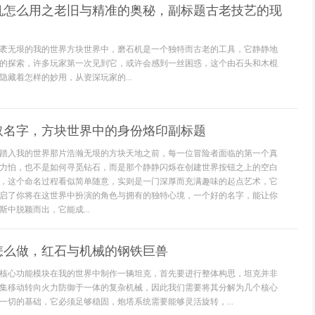
机怎么用之老旧与精准的奥秘，副标题古老技艺的现
袤无垠的我的世界方块世界中，磨石机是一个独特而古老的工具，它静静地
的探索，许多玩家第一次见到它，或许会感到一丝困惑，这个由石头和木棍
隐藏着怎样的妙用，从资深玩家的...
取名字，方块世界中的身份烙印副标题
踏入我的世界那片浩瀚无垠的方块天地之前，每一位冒险者面临的第一个真
力怕，也不是如何寻觅钻石，而是那个静静闪烁在创建世界按钮之上的空白
，这个命名过程看似简单随意，实则是一门深厚而充满趣味的起点艺术，它
启了你将在这世界中扮演的角色与拥有的独特心境，一个好的名字，能让你
中脱颖而出，它能成...
怎么做，红石与机械的钢铁巨兽
核心功能模块在我的世界中制作一辆坦克，首先要进行整体构思，坦克并非
集移动转向火力防御于一体的复杂机械，因此我们需要将其分解为几个核心
一切的基础，它必须足够稳固，炮塔系统需要能够灵活旋转，...