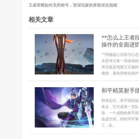
王者荣耀如何关闭称号，资深玩家的界面优化指南
相关文章
**怎么上王
操作的全面进阶
**明确核心目标与心
未思考过每一局游戏的
求玩家必须建立正确的
抱怨，避免情绪化操作
和平精英射手
精准定位，射手团的战
集合，它代表着一支队
除，一个成熟的射手团
推进空间，同时牢牢掌
工，队...