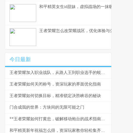
和平精英女生id甜妹，虚拟战场的一抹暖色，副标
王者荣耀怎么改荣耀战区，优化体验与公平之路
今日最新
王者荣耀加入职业战队，从路人王到职业选手的蜕变之路
王者荣耀如何关闭称号，资深玩家的界面优化指南
王者荣耀如何切换目标，精准锁定决胜峡谷的秘诀
门合成我的世界：方块间的无限可能之门
**王者荣耀如何打黄忠，破解移动炮台的战术指南，副标题，从对线到团战的全面克制之道**
和平精英新年祝福怎么得，资深玩家教你轻松集齐贺岁福利