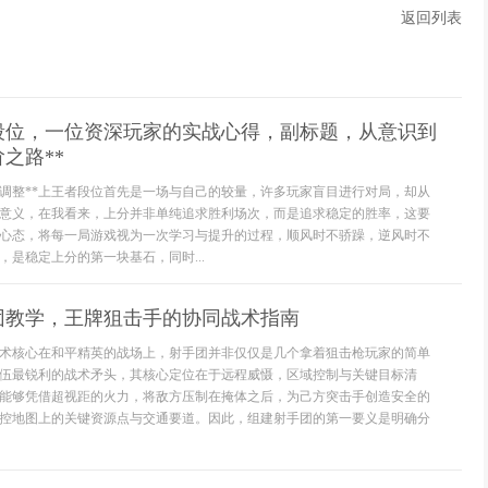
返回列表
者段位，一位资深玩家的实战心得，副标题，从意识到
之路**
态调整**上王者段位首先是一场与自己的较量，许多玩家盲目进行对局，却从
意义，在我看来，上分并非单纯追求胜利场次，而是追求稳定的胜率，这要
心态，将每一局游戏视为一次学习与提升的过程，顺风时不骄躁，逆风时不
，是稳定上分的第一块基石，同时...
团教学，王牌狙击手的协同战术指南
术核心在和平精英的战场上，射手团并非仅仅是几个拿着狙击枪玩家的简单
伍最锐利的战术矛头，其核心定位在于远程威慑，区域控制与关键目标清
能够凭借超视距的火力，将敌方压制在掩体之后，为己方突击手创造安全的
控地图上的关键资源点与交通要道。因此，组建射手团的第一要义是明确分