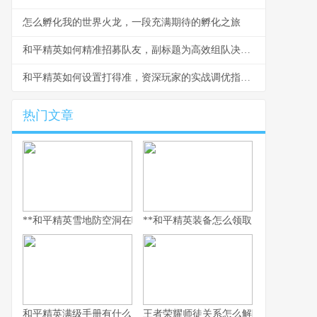
怎么孵化我的世界火龙，一段充满期待的孵化之旅
和平精英如何精准招募队友，副标题为高效组队决胜战场秘诀
和平精英如何设置打得准，资深玩家的实战调优指南，副标题，从灵敏度到战术意识的全面精解
热门文章
**和平精英雪地防空洞在哪里，副标题，冰封秘境与战术宝库探寻指
**和平精英装备怎么领取，资深玩家的
和平精英满级手册有什么用，解锁巅峰体验的多维钥匙
王者荣耀师徒关系怎么解除，游戏情谊