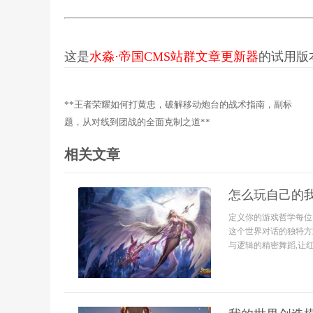
这是
水淼·帝国CMS站群文章更新器
的试用版本更
**王者荣耀如何打黄忠，破解移动炮台的战术指南，副标
题，从对线到团战的全面克制之道**
相关文章
怎么玩自己的我
定义你的游戏哲学每位
这个世界对话的独特方
与逻辑的精密舞蹈,让红