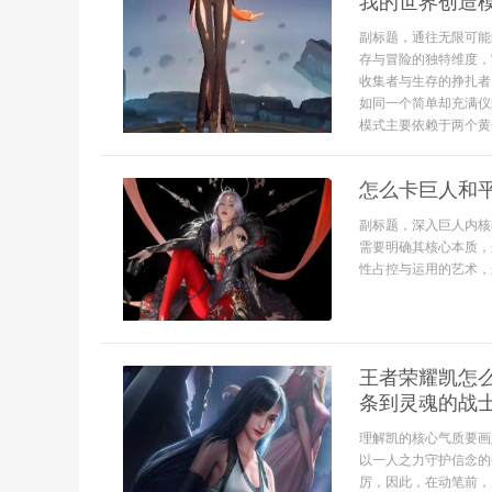
我的世界创造
副标题，通往无限可能
存与冒险的独特维度，
收集者与生存的挣扎者
如同一个简单却充满仪
模式主要依赖于两个黄金
怎么卡巨人和
副标题，深入巨人内核
需要明确其核心本质，
性占控与运用的艺术，
王者荣耀凯怎
条到灵魂的战
理解凯的核心气质要画
以一人之力守护信念的
厉，因此，在动笔前，