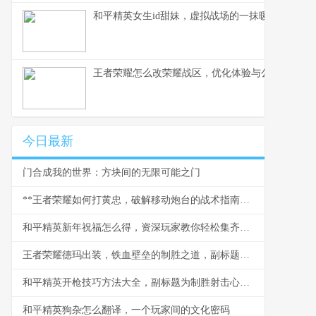
和平精英女生id甜妹，虚拟战场的一抹暖色，副标
王者荣耀怎么改荣耀战区，优化体验与公平之路
今日最新
门合成我的世界：方块间的无限可能之门
**王者荣耀如何打黄忠，破解移动炮台的战术指南，副标题，从对线到团战的全面克制之道**
和平精英新年祝福怎么得，资深玩家教你轻松集齐贺岁福利
王者荣耀德玛出装，铁血壁垒的制胜之道，副标题为峡谷坦王的装备哲学
和平精英开枪技巧方法大全，副标题为制胜射击心得分享
和平精英狗杂怎么翻译，一个玩家间的文化密码