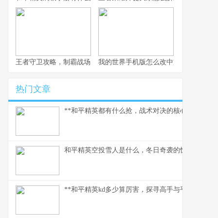
王者守卫攻略，制霸战场的不败法则，副标题，资深玩家的战术精
我的世界手机版怎么改中文，一份玩家
热门文章
**和平精英都有什么抢，战术对决的核心武器库**
和平精英空投雪人是什么，冬日奇袭的惊喜彩蛋
**和平精英kd多少算厉害，探寻高手与平民的真实分