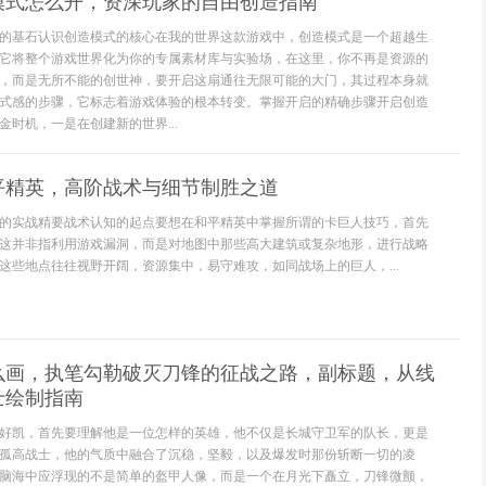
模式怎么开，资深玩家的自由创造指南
的基石认识创造模式的核心在我的世界这款游戏中，创造模式是一个超越生
它将整个游戏世界化为你的专属素材库与实验场，在这里，你不再是资源的
，而是无所不能的创世神，要开启这扇通往无限可能的大门，其过程本身就
式感的步骤，它标志着游戏体验的根本转变。掌握开启的精确步骤开启创造
时机，一是在创建新的世界...
平精英，高阶战术与细节制胜之道
的实战精要战术认知的起点要想在和平精英中掌握所谓的卡巨人技巧，首先
这并非指利用游戏漏洞，而是对地图中那些高大建筑或复杂地形，进行战略
这些地点往往视野开阔，资源集中，易守难攻，如同战场上的巨人，...
么画，执笔勾勒破灭刀锋的征战之路，副标题，从线
士绘制指南
好凯，首先要理解他是一位怎样的英雄，他不仅是长城守卫军的队长，更是
孤高战士，他的气质中融合了沉稳，坚毅，以及爆发时那份斩断一切的凌
脑海中应浮现的不是简单的盔甲人像，而是一个在月光下矗立，刀锋微颤，