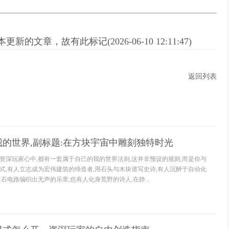
新的文章，故有此标记(2026-06-10 12:11:47)
返回列表
的世界,副标题:在方块宇宙中雕刻独特时光
资深玩家心中,都有一套属于自己的我的世界法则,这并非预设的规则,而是你与
式,有人立志成为宏伟建筑的缔造者,用石头与木块谱写史诗,有人沉醉于自动化
石电路编织出无声的乐章,也有人化身荒野的诗人,在静...