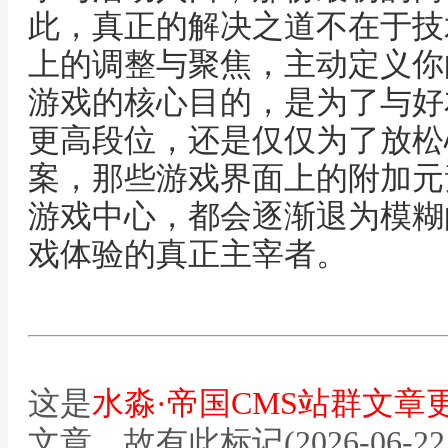
此，真正的解决之道不在于技
上的调整与聚焦，主动定义你
游戏的核心目的，是为了与好
更高段位，还是仅仅为了放松
案，那些游戏界面上的附加元
游戏中心，都会逐渐退为模糊
戏体验的真正主宰者。
这是
水淼·帝国CMS站群文章
文章，故有此标记(2026-06-22 12