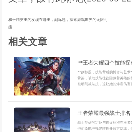
和平精英里的发现在哪里，副标题，探索游戏世界的无限可
能
相关文章
**王者荣耀四个技能探
**副标题，技能背后的博弈与艺术
骨架，被动技能往往隐藏着英雄的
被动削减法抗，这让她的爆发伤害更
王者荣耀最强战士排名
战士英雄的定位与选拔标准在王者
他们既能冲锋陷阵撕开敌方防线，