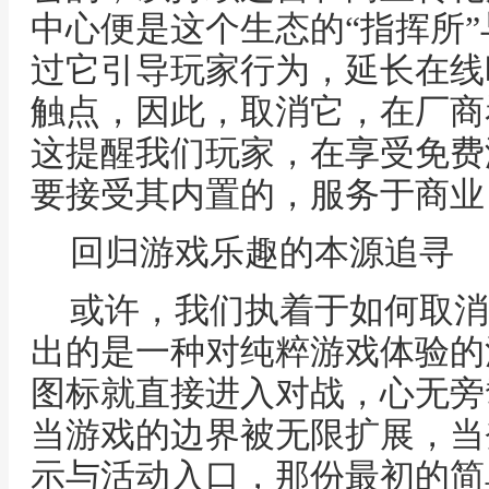
中心便是这个生态的“指挥所”
过它引导玩家行为，延长在线
触点，因此，取消它，在厂商
这提醒我们玩家，在享受免费
要接受其内置的，服务于商业
回归游戏乐趣的本源追寻
或许，我们执着于如何取消
出的是一种对纯粹游戏体验的
图标就直接进入对战，心无旁
当游戏的边界被无限扩展，当
示与活动入口，那份最初的简