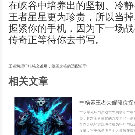
在峡谷中培养出的坚韧、冷静
王者星星更为珍贵，所以当掉
握紧你的手机，因为下一场战
传奇正等待你去书写。
王者荣耀狩猎铭文谁用，隐匿之锋的适配哲学
相关文章
**杨幂王者荣耀段位探
**明星光环与游戏世界的交汇**
员，其对王者荣耀的喜爱早已不是
自然让她的游戏段位成为粉丝与玩
度量，它更像是明星个人形象在虚拟