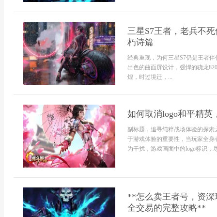
三星S7王者，老兵不
朽诗篇
经典重现，为何三星S7仍是王者伴侣
出色的曲面屏设计，强悍的骁龙82
煌，时过境迁，...
如何取消logo和平精
副标题，追寻纯粹战场体验的探索
于游戏体验的重要性，当玩家全身
为干扰，游戏画面中的logo标识，
**怎么卖王者号，资
全交易的完整攻略**