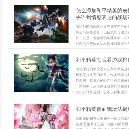
别，它赋予了战斗一种跌宕的节奏感，
怎么添加和平精英的表
手语到情感表达的战场
表情功能的战略意义在和平精英的
标点与快捷语音，但信息的传达总
饰，它是一场静默的沟通革命，在
鼓励的点赞能在队友倒地时凝聚士气
和平精英怎么看游戏排
段位系统的本质逻辑在和平精英这
玩家竞技水平的标尺，许多玩家将
层递进，其核心逻辑在于通过积分
一对局中，从而保证游戏的竞技性
的积分计算规则，它不仅仅取决于..
和平精英侧面镜玩法揭
侧面镜的独特定位在和平精英的战
镜,而是附着于主镜一侧的辅助视野