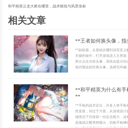
和平精英云龙大桥在哪里，战术枢纽与风景坐标
相关文章
**王者如何换头像，指
**副标题，从基础步骤到深层意义
关键的操作，打开游戏进入主界面
再次点击当前头像，系统会提示你
戏内预设的经典头像，选择完毕确..
**和平精英为什么有
**
**手枪的战术定位，许多人将手
然直观，却过于片面，从游戏设计
端情况下仍保留一丝反击能力，这
器激战正酣突然哑火，切换手枪继