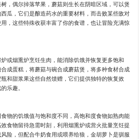
果树，偶尔掉落苹果，蘑菇则生长在阴暗区域，可以煲
的西瓜，它们是酿造药水的重要材料，而击败某些敌对
使用，这些特殊收获丰富了你的食谱，也让冒险充满惊
熔炉或烟熏炉烹饪生肉，能消除饥饿并恢复更多饱和
糖合成蛋糕，将蘑菇与碗合成蘑菇煲，将多种食材合成
蜜瓶和甜浆果这些自然馈赠，它们提供独特的恢复效
戏的乐趣。
同食物的饥饿值与饱和度不同，高饱和度食物如熟肉能
高效食物留待急需时刻，利用烟熏炉或营火批量烹饪提
饿风险，但配合牛奶食用或喂养给狼，金胡萝卜是驯服