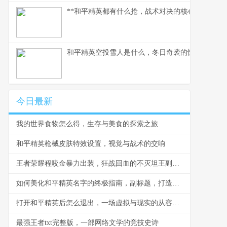
**和平精英都有什么抢，战术对决的核心武器库**
和平精英空投雪人是什么，冬日奇袭的惊喜彩蛋
今日最新
我的世界食物怎么得，生存与美食的探索之旅
和平精英枪械皮肤特效设置，视觉与战术的交响
王者荣耀程咬金暴力出装，狂战回血的不灭坦王副标题
如何美化和平精英名字的终极指南，副标题，打造独特战场标识的秘诀
打开和平精英后怎么退出，一场虚拟与现实的从容切换，副标题，资深玩家的退出哲学与游戏心流
最强王者txt完整版，一部网络文学的竞技史诗