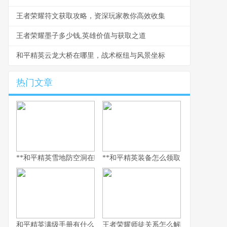
王者荣耀符文获取攻略，资深玩家教你高效收集
王者荣耀墨子多少钱,英雄价值与获取之道
和平精英云龙大桥在哪里，战术枢纽与风景坐标
热门文章
**和平精英雪地防空洞在哪里，副标题，冰封秘境与战术宝库探寻指
**和平精英装备怎么领取，资深玩家的
和平精英满级手册有什么用，解锁巅峰体验的多维钥匙
王者荣耀师徒关系怎么解除，游戏情谊