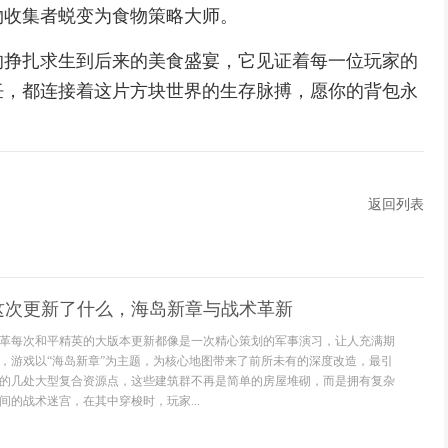
物收集者蜕变为食物策略大师。
的挣扎求生到后来的美食盛宴，它见证着每一位玩家的
饪，都连接着这片方块世界的生存脉搏，愿你的背包永
返回列表
这次更新了什么，海岛新章与战术革新
革每次和平精英的大版本更新都像是一次精心策划的军事演习，让人充满期
，游戏以“海岛新章”为主题，为核心地图带来了前所未有的深度改造，最引
的几处大型复合资源点，这些建筑群不再是简单的房屋堆砌，而是拥有复杂
间的战术迷宫，在其中穿梭时，玩家...