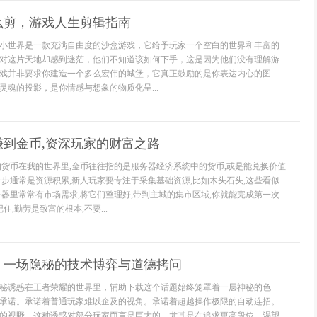
么剪，游戏人生剪辑指南
小世界是一款充满自由度的沙盒游戏，它给予玩家一个空白的世界和丰富的
对这片天地却感到迷茫，他们不知道该如何下手，这是因为他们没有理解游
戏并非要求你建造一个多么宏伟的城堡，它真正鼓励的是你表达内心的图
灵魂的投影，是你情感与想象的物质化呈...
赚到金币,资深玩家的财富之路
的货币在我的世界里,金币往往指的是服务器经济系统中的货币,或是能兑换价值
一步通常是资源积累,新人玩家要专注于采集基础资源,比如木头石头,这些看似
务器里常常有市场需求,将它们整理好,带到主城的集市区域,你就能完成第一次
住,勤劳是致富的根本,不要...
，一场隐秘的技术博弈与道德拷问
秘诱惑在王者荣耀的世界里，辅助下载这个话题始终笼罩着一层神秘的色
承诺。承诺着普通玩家难以企及的视角。承诺着超越操作极限的自动连招。
的视野。这种诱惑对部分玩家而言是巨大的。尤其是在追求更高段位。渴望