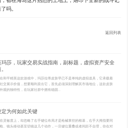
围，都在海岛这片熟悉的土地上，烙印下全新的战斗记
暗了吗。
返回列表
英玛莎，玩家交易实战指南，副标题，虚拟资产安全
道。
在和平精英这款游戏中，玛莎拉蒂皮肤早已不是单纯的虚拟道具，它承载着
社交展示价值，想要顺利卖出它，首先必须深刻理解其市场地位，这款皮肤
外观的独特性，在玩家社群中拥有稳固...
设定为何如此关键
在灵敏度上，却忽略了右手键位布局才是枪械掌控的根基，右手大拇指要同
枪、镜头移动甚至切镜这几个动作，一旦键位重叠或者间距不合理，你在对