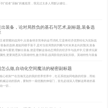
到”或者“误触”的尴尬里，我见过太多人用默认键位...
出装备，论对局胜负的基石与艺术,副标题,装备选
弈
王者荣耀的战局中,出装备绝非简单的金币消耗,它是将经济优势转化为实际战
件装备的选择,都如同棋手落子,是对当前局势的判断与对未来走向的预演,装备
延伸与重塑,理解出装备,便是理解这场动态博弈的经济学与战术学,它要求玩家
属性,更要洞悉其与英雄特性,敌方阵容,战局阶段的深刻关联。英雄特性与装备
门怎么做,自动化空间魔法的秘密副标题
的核心机制**在浩瀚无边的我的世界世界中，红石系统如同电路的经脉，而粘
机械运动的肌肉，要制作一扇优雅的伸缩门，首先必须深入理解这两者的基
一切...