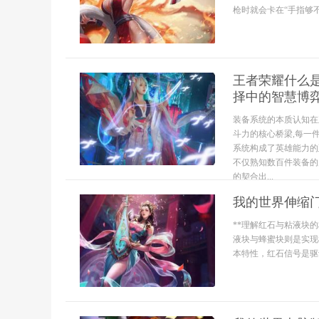
枪时就会卡在“手指够不
王者荣耀什么是
择中的智慧博
装备系统的本质认知在
斗力的核心桥梁,每一
系统构成了英雄能力的
不仅熟知数百件装备的
的契合出...
我的世界伸缩
**理解红石与粘液块
液块与蜂蜜块则是实现
本特性，红石信号是驱动