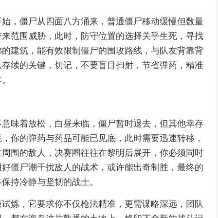
开始，僵尸从四面八方涌来，普通僵尸移动缓慢但数量
带来范围威胁，此时，防守位置的选择关乎生死，寻找
梯的建筑，能有效限制僵尸的围攻路线，与队友背靠背
队存续的关键，切记，不要盲目扫射，节省弹药，精准
术。
不意味着放松，白昼来临，僵尸暂时退去，但其他幸存
耗，你的弹药与药品可能已见底，此时需要迅速转移，
在周围的敌人，决赛圈往往在黎明后展开，你必须同时
用好僵尸潮干扰敌人的战术，或许能出奇制胜，最终的
终保持冷静与坚韧的战士。
极试炼，它要求你不仅枪法精准，更需谋略深远，团队