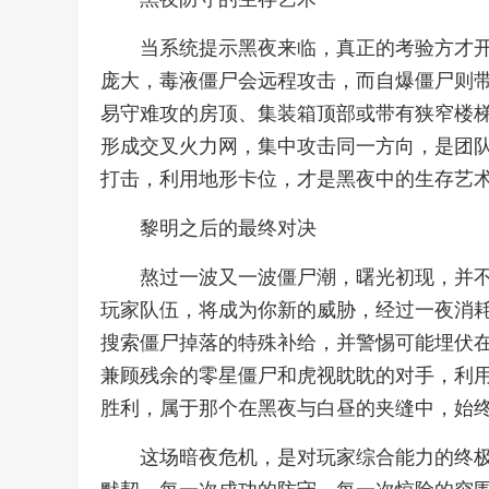
当系统提示黑夜来临，真正的考验方才
庞大，毒液僵尸会远程攻击，而自爆僵尸则
易守难攻的房顶、集装箱顶部或带有狭窄楼
形成交叉火力网，集中攻击同一方向，是团
打击，利用地形卡位，才是黑夜中的生存艺
黎明之后的最终对决
熬过一波又一波僵尸潮，曙光初现，并
玩家队伍，将成为你新的威胁，经过一夜消
搜索僵尸掉落的特殊补给，并警惕可能埋伏
兼顾残余的零星僵尸和虎视眈眈的对手，利
胜利，属于那个在黑夜与白昼的夹缝中，始
这场暗夜危机，是对玩家综合能力的终