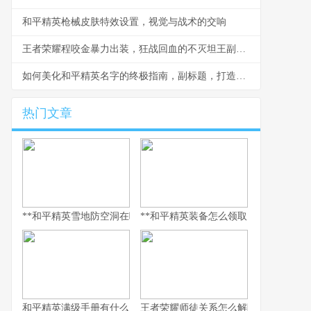
和平精英枪械皮肤特效设置，视觉与战术的交响
王者荣耀程咬金暴力出装，狂战回血的不灭坦王副标题
如何美化和平精英名字的终极指南，副标题，打造独特战场标识的秘诀
热门文章
**和平精英雪地防空洞在哪里，副标题，冰封秘境与战术宝库探寻指
**和平精英装备怎么领取，资深玩家的
和平精英满级手册有什么用，解锁巅峰体验的多维钥匙
王者荣耀师徒关系怎么解除，游戏情谊