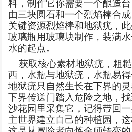
料，制作它你需要一个酿造台
由三块圆石和一个烈焰棒合成
关键资源烈焰棒和地狱疣，此
玻璃瓶用玻璃块制作，装满水
水的起点。
获取核心素材地狱疣，粗糙
西，水瓶与地狱疣，水瓶易得
地狱疣只自然生长在下界的灵
下界传送门踏入危险之地，找
沙花园里采集它，记得带回一
主世界建立自己的种植园，这
这是从冒险者向炼金师转变的