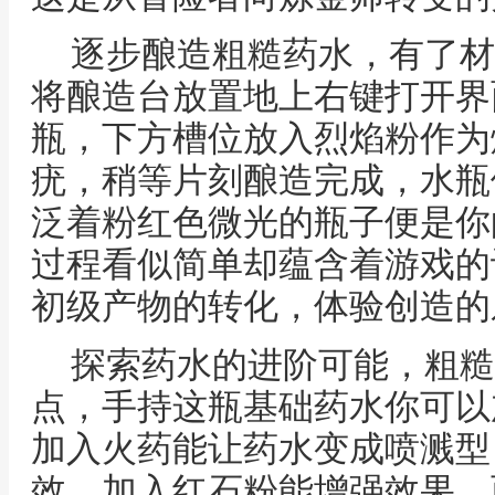
逐步酿造粗糙药水，有了材
将酿造台放置地上右键打开界
瓶，下方槽位放入烈焰粉作为
疣，稍等片刻酿造完成，水瓶
泛着粉红色微光的瓶子便是你
过程看似简单却蕴含着游戏的
初级产物的转化，体验创造的
探索药水的进阶可能，粗糙
点，手持这瓶基础药水你可以
加入火药能让药水变成喷溅型
效，加入红石粉能增强效果，