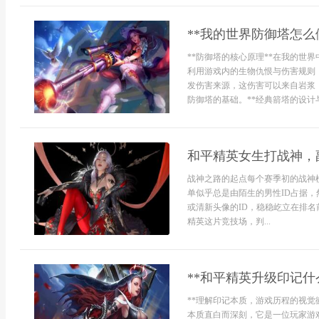
**我的世界防御塔怎么
**防御塔的核心原理**在我的世
利用游戏内的生物仇恨与伤害规则
发伤害来源，这伤害可以来自岩浆
防御塔的基础。**经典箭塔的设计
和平精英女生打战神，
战神之路的起点每个赛季初的战神
单似乎总是由陌生的男性ID占据
或清新头像的ID，稳稳屹立在排
精英这片竞技场，判...
**和平精英升级印记什
**理解印记本质，游戏历程的视觉
本质直白而深刻，它是一位玩家游