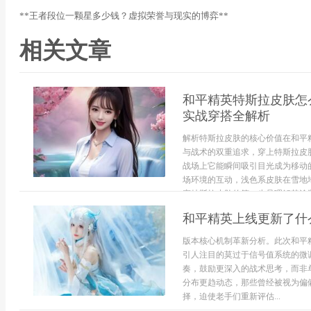
**王者段位一颗星多少钱？虚拟荣誉与现实的博弈**
相关文章
和平精英特斯拉皮肤怎
实战穿搭全解析
解析特斯拉皮肤的核心价值在和平
与战术的双重追求，穿上特斯拉皮
战场上它能瞬间吸引目光成为移动
场环境的互动，浅色系皮肤在雪地
穿特斯拉皮肤的第一步是理解其涂装颜
和平精英上线更新了什
版本核心机制革新分析。此次和平
引人注目的莫过于信号值系统的微
奏，鼓励更深入的战术思考，而非
分布更趋动态，那些曾经被视为偏
择，迫使老手们重新评估...