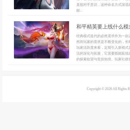
直抵对手意识，这种命名方式深谙
能...
和平精英要上线什么模
经典模式迭代的必然需求作为一款
然而玩家的需求是不断变化的，长
玩家活跃度来看，定期引入新模式
法的深化与拓展，它需要既能延续
的探索欲望与竞技热情。玩家社群热议
Copyright © 2026 All Rights