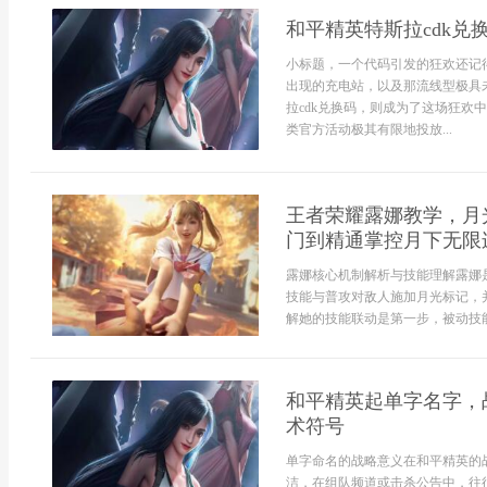
和平精英特斯拉cdk
小标题，一个代码引发的狂欢还记
出现的充电站，以及那流线型极具
拉cdk兑换码，则成为了这场狂
类官方活动极其有限地投放...
王者荣耀露娜教学，月
门到精通掌控月下无限
露娜核心机制解析与技能理解露娜
技能与普攻对敌人施加月光标记，
解她的技能联动是第一步，被动技能
和平精英起单字名字，
术符号
单字命名的战略意义在和平精英的
洁，在组队频道或击杀公告中，往