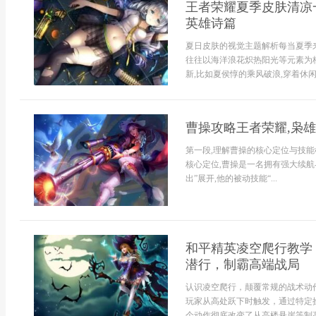
王者荣耀夏季皮肤清凉
英雄诗篇
夏日皮肤的视觉主题解析每当夏季
往往以海洋浪花炽热阳光等元素为核
新,比如夏侯惇的乘风破浪,穿着休闲
曹操攻略王者荣耀,枭
第一段,理解曹操的核心定位与技能
核心定位,曹操是一名拥有强大续航
出”展开,他的被动技能“...
和平精英凌空爬行教学
潜行，制霸高端战局
认识凌空爬行，颠覆常规的战术动
玩家从高处跃下时触发，通过特定
个动作彻底改变了从高楼悬崖等制