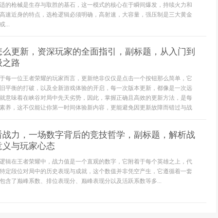
适的枪械是生存与取胜的基石，这一模式的核心在于瞬间爆发，持续火力和
高速近身的特点，选枪逻辑必须明确，高射速，大容量，强压制是三大黄金
..
怎么更新，资深玩家的全面指引，副标题，从入门到
级之路
于每一位王者荣耀的玩家而言，更新绝非仅仅是点击一个按钮那么简单，它
旧平衡的打破，以及全新游戏体验的开启，每一次版本更新，都像是一次远
就意味着在峡谷对局中先天劣势，因此，掌握正确且高效的更新方法，是每
素养，这不仅能让你第一时间体验新内容，更能避免因更新故障而错过与战
看战力，一场数字背后的竞技哲学，副标题，解析战
意义与玩家心态
逻辑在王者荣耀中，战力值是一个直观的数字，它附着于每个英雄之上，代
特定段位对局中的历史表现与成就，这个数值并非凭空产生，它遵循着一套
包含了巅峰系数、排位表现分、巅峰表现分以及活跃系数等多...