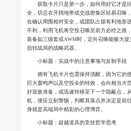
获取卡片只是第一步，如何用好它才是
全，切忌在开阔地带或交战密集区轻易召唤
在确认周围相对安全，或团队占据有利地形
不利，利用飞机将空投召唤至前方必经之路
装备如三级套或AWM时，定向召唤能极大提
扭转战局的战略武器。
小标题：实战中的注意事项与反制手段
拥有飞机卡片也需保持清醒，因为它的
巨大轰鸣声以及空投伞的特效，会向相当大
好迎敌准备，或迅速转移至下一个隐蔽点，
机，便应立刻警惕，判断其落点并决定是前
身就是高端局中精彩的心理博弈。
小标题：超越道具的竞技哲学思考