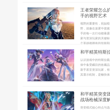
王者荣耀怎么
手的视野艺术
视野的重要性，宛如暗
野，就像在迷雾中摸索
手的每一次行动都暴露
家与资深玩家的关键标
个英雄都拥有的技能和普
和平精英特斯
认识游戏中的特斯拉载
体中备受瞩目的收藏品
新手甚至资深玩家，有
其显示机制，是畅快体
和平精英突变
战场枪械深度
突变模式核心特点与选