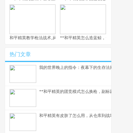
和平精英教学枪法战术,从新手到战神的心路历程
**和平精英怎么造蓝鲸，一场虚拟海洋的
热门文章
我的世界晚上的指令：夜幕下的生存法则
**和平精英的团竞模式怎么换枪，副标题为短兵相接
和平精英有皮肤了怎么用，从仓库到战场的战术美