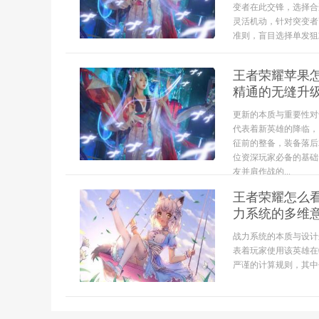
变者在此交锋，选择合
灵活机动，针对突变者
准则，盲目选择单发狙或.
王者荣耀苹果
精通的无缝升
更新的本质与重要性对
代表着新英雄的降临，
征前的整备，装备落后
位资深玩家必备的基础
友并肩作战的...
王者荣耀怎么
力系统的多维
战力系统的本质与设计
表着玩家使用该英雄在
严谨的计算规则，其中