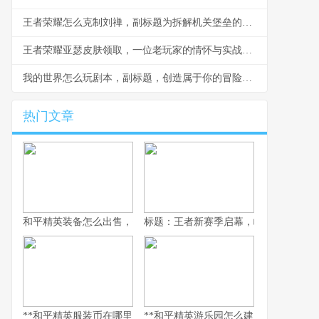
王者荣耀怎么克制刘禅，副标题为拆解机关堡垒的战术指南
王者荣耀亚瑟皮肤领取，一位老玩家的情怀与实战指南
我的世界怎么玩剧本，副标题，创造属于你的冒险史诗
热门文章
和平精英装备怎么出售，资深玩家的交易谋略副标题，虚拟战场的
标题：王者新赛季启幕，峡谷变革与玩
**和平精英服装币在哪里用，老兵的时尚购物指南，副标题，揭秘虚
**和平精英游乐园怎么建：从虚拟战场