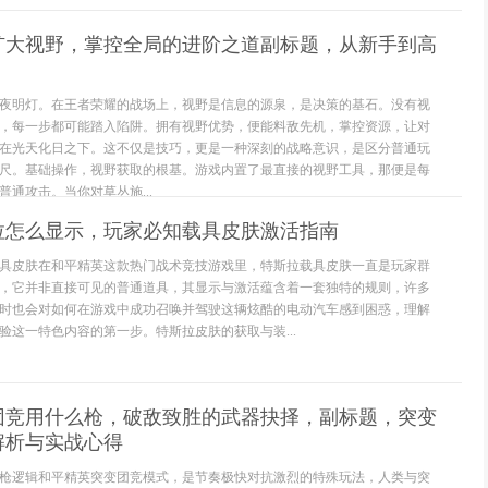
扩大视野，掌控全局的进阶之道副标题，从新手到高
夜明灯。在王者荣耀的战场上，视野是信息的源泉，是决策的基石。没有视
，每一步都可能踏入陷阱。拥有视野优势，便能料敌先机，掌控资源，让对
在光天化日之下。这不仅是技巧，更是一种深刻的战略意识，是区分普通玩
尺。基础操作，视野获取的根基。游戏内置了最直接的视野工具，那便是每
通攻击。当你对草丛施...
拉怎么显示，玩家必知载具皮肤激活指南
具皮肤在和平精英这款热门战术竞技游戏里，特斯拉载具皮肤一直是玩家群
，它并非直接可见的普通道具，其显示与激活蕴含着一套独特的规则，许多
时也会对如何在游戏中成功召唤并驾驶这辆炫酷的电动汽车感到困惑，理解
验这一特色内容的第一步。特斯拉皮肤的获取与装...
团竞用什么枪，破敌致胜的武器抉择，副标题，突变
解析与实战心得
枪逻辑和平精英突变团竞模式，是节奏极快对抗激烈的特殊玩法，人类与突