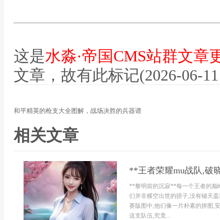
这是
水淼·帝国CMS站群文章
文章，故有此标记(2026-06-11 12
和平精英的枪支大全图解，战场决胜的兵器谱
相关文章
**王者荣耀mu战队,破
**黎明前的沉寂**每一个王者的巅
们并非横空出世的骄子,没有铺天盖
赛版图中,他们像一片朴素的拼图,
这支队伍,究竟...