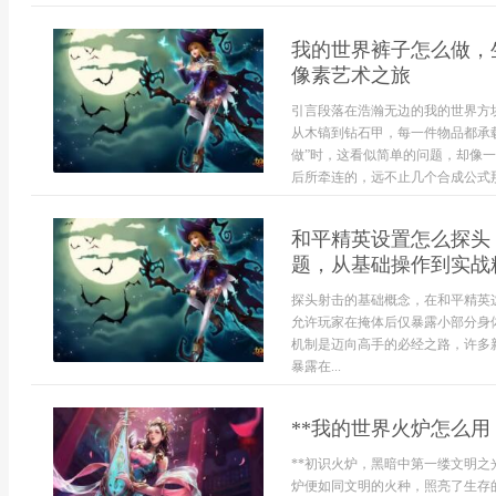
我的世界裤子怎么做，
像素艺术之旅
引言段落在浩瀚无边的我的世界方
从木镐到钻石甲，每一件物品都承
做”时，这看似简单的问题，却像
后所牵连的，远不止几个合成公式那么
和平精英设置怎么探头
题，从基础操作到实战
探头射击的基础概念，在和平精英
允许玩家在掩体后仅暴露小部分身
机制是迈向高手的必经之路，许多
暴露在...
**我的世界火炉怎么用
**初识火炉，黑暗中第一缕文明之
炉便如同文明的火种，照亮了生存