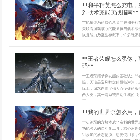
**和平精英怎么充电
到战术充能实战指南**
**能量体系的核心意义**在和平
关联着游戏核心的能量值与战术续
恢复能力乃至生存概率，许多玩家将
**王者荣耀怎么录像
码**
**王者荣耀录像功能的基础认知*
险，无论是逆风翻盘的酣畅淋漓，
际上，游戏内置了强大而便捷的录
两大类，其一是系统自动生成的“对
堪...
**我的世界泵怎么用，
**初识泵的方块本质**在我的世
功能强大的自动化工具，核心用途
组添加的液态物质。想要使用泵，